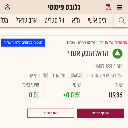
גלובס פיננסי
ראשי
תיק אישי
ת"א
וול סטריט
ארביטראז'
מט"
14:24
בהשהיה של 15 דק'
עדכון אחרון
לצפות בנתונים ללא השהיה
|
הראל הנפק אגח י
HAREL ISSUE B10
אג"ח קונצרני צמוד מדד
1134048
תל-אביב
NIS
סוף יום
שער
שינוי
שינוי באג'
0.01
+0.01%
119.36
הוסף לתיק
התראות