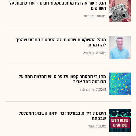
הבכיר שרואה הזדמנות בסקטור חבוט - ועוד כתבות על
השווקים
01.08.2026
כתבי גלובס
מנהל ההשקעות שבטוח: זה הסקטור החבוט שהפך
להזדמנות
28.07.2026
נתנאל אריאל
מחזורי המסחר קפצו ולג'פריס יש המלצה חמה על
הבורסה בתל אביב
27.07.2026
שירי חביב-ולדהורן
היכונו לירידות בבורסה: כך ייראה השבוע המטלטל
שבפתח
27.07.2026
רם מורי