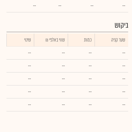
--
--
--
--
ביקוש
שער קניה
כמות
₪ שווי באלפי
שינוי
--
--
--
--
--
--
--
--
--
--
--
--
--
--
--
--
--
--
--
--