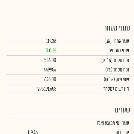
נתוני מסחר
שער אחרון
(אג')
119.36
שינוי באחוזים
0.01%
נפח מסחר
(א` ₪)
536.00
נפח מסחר
(ע"נ)
449,954
שווי שוק
(א` ₪)
646.00
הון רשום למסחר
295,191,653
שערים
שער יומי ממוצע
(אג')
--
יומי גבוה
119.46