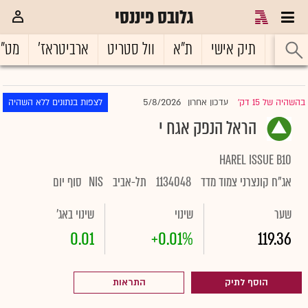
גלובס פיננסי
ראשי
תיק אישי
ת"א
וול סטריט
ארביטראז'
מט"
5/8/2026
בהשהיה של 15 דק'
עדכון אחרון
לצפות בנתונים ללא השהיה
|
הראל הנפק אגח י
HAREL ISSUE B10
אג"ח קונצרני צמוד מדד
1134048
תל-אביב
NIS
סוף יום
שער
שינוי
שינוי באג'
0.01
+0.01%
119.36
הוסף לתיק
התראות