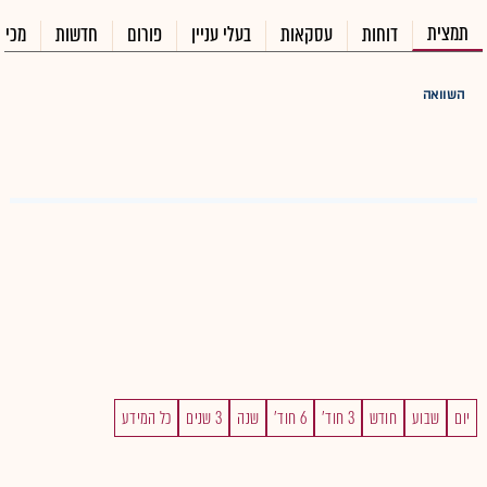
תמצית
דוחות
עסקאות
בעלי עניין
פורום
חדשות
מכיר
השוואה
יום
שבוע
חודש
3 חוד'
6 חוד'
שנה
3 שנים
כל המידע