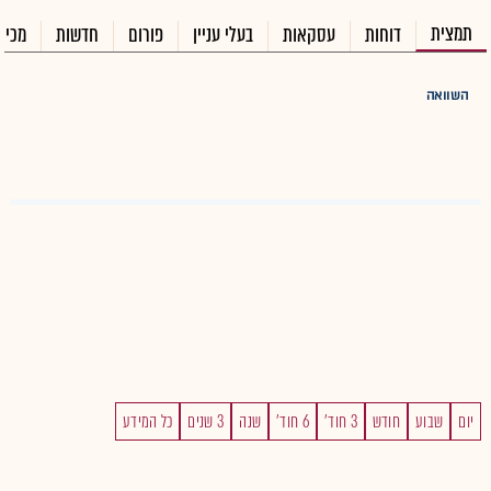
תמצית
דוחות
עסקאות
בעלי עניין
פורום
חדשות
מכיר
השוואה
יום
שבוע
חודש
3 חוד'
6 חוד'
שנה
3 שנים
כל המידע