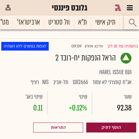
גלובס פיננסי
ראשי
תיק אישי
ת"א
וול סטריט
ארביטראז'
מט"
09:09
בהשהיה של 15 דק'
עדכון אחרון
לצפות בנתונים ללא השהיה
|
הראל הנפקות יח-רובד 2
HAREL ISSUE B18
אג"ח קונצרני לא צמוד
1182666
תל-אביב
NIS
רציף
שער
שינוי
שינוי באג'
0.11
+0.12%
92.38
הוסף לתיק
התראות