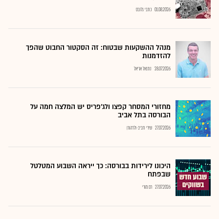
01.08.2026
כתבי גלובס
מנהל ההשקעות שבטוח: זה הסקטור החבוט שהפך
להזדמנות
28.07.2026
נתנאל אריאל
מחזורי המסחר קפצו ולג'פריס יש המלצה חמה על
הבורסה בתל אביב
27.07.2026
שירי חביב-ולדהורן
היכונו לירידות בבורסה: כך ייראה השבוע המטלטל
שבפתח
27.07.2026
רם מורי