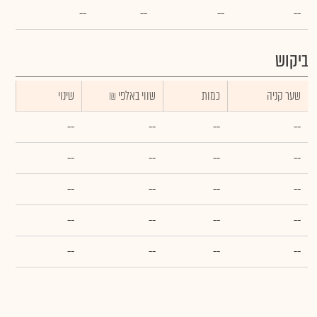
--
--
--
--
ביקוש
שער קניה
כמות
₪ שווי באלפי
שינוי
--
--
--
--
--
--
--
--
--
--
--
--
--
--
--
--
--
--
--
--