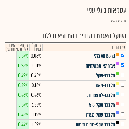
עסקאות בעלי עניין
אין נתונים עדכניים
משקל האגרת במדדים בהם היא נכללת
משקל
תשואת המדד
שם המדד
במדד
(% שינוי חודשי)
0.37%
0.08%
All-Bond כללי
0.28%
0.11%
אג"ח לא-ממשלתיות
0.49%
0.45%
תל בונד-שקלי
0.39%
0.18%
תל בונד-מאגר
0.48%
0.46%
תל בונד-לא צמודות
0.57%
1.55%
תל בונד-שקלי 5-3
0.46%
1.19%
תל בונד-שקלי מעלה
0.44%
1.59%
תל בונד שקלי-בנקים וביטוח