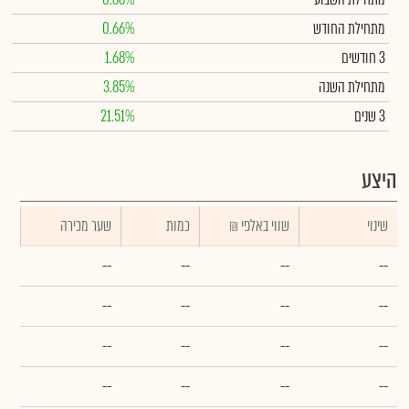
מתחילת החודש
0.66%
3 חודשים
1.68%
מתחילת השנה
3.85%
3 שנים
21.51%
היצע
שינוי
₪ שווי באלפי
כמות
שער מכירה
--
--
--
--
--
--
--
--
--
--
--
--
--
--
--
--