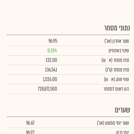
נתוני מסחר
שער אחרון
(אג')
96.95
שינוי באחוזים
0.11%
נפח מסחר
(א` ₪)
132.00
נפח מסחר
(ע"נ)
136,541
שווי שוק
(א` ₪)
1,526.00
הון רשום למסחר
728,871,500
שערים
שער יומי ממוצע
(אג')
96.67
יומי גבוה
96.97