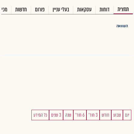
תמצית
דוחות
עסקאות
בעלי עניין
פורום
חדשות
מכיר
השוואה
יום
שבוע
חודש
3 חוד'
6 חוד'
שנה
3 שנים
כל המידע