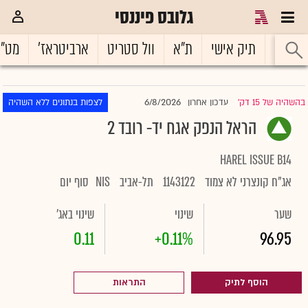
גלובס פיננסי
ראשי
תיק אישי
ת"א
וול סטריט
ארביטראז'
מט"
6/8/2026
בהשהיה של 15 דק'
עדכון אחרון
לצפות בנתונים ללא השהיה
|
הראל הנפק אגח יד- רובד 2
HAREL ISSUE B14
אג"ח קונצרני לא צמוד
1143122
תל-אביב
NIS
סוף יום
שער
שינוי
שינוי באג'
0.11
+0.11%
96.95
הוסף לתיק
התראות