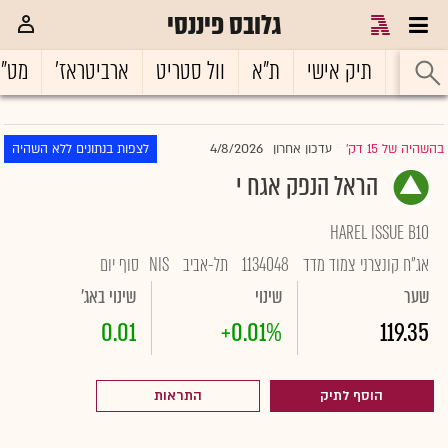
גלובס פיננסי
ראשי
תיק אישי
ת"א
וול סטריט
ארביטראז'
מט"
4/8/2026
בהשהיה של 15 דק'
עדכון אחרון
לצפות בנתונים ללא השהיה
|
הראל הנפק אגח י
HAREL ISSUE B10
אג"ח קונצרני צמוד מדד
1134048
תל-אביב
NIS
סוף יום
שער
שינוי
שינוי באג'
0.01
+0.01%
119.35
הוסף לתיק
התראות