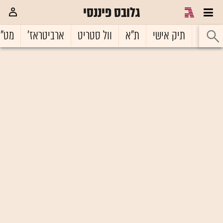
גלובס פיננסי
ראשי
תיק אישי
ת"א
וול סטריט
ארביטראז'
מט"