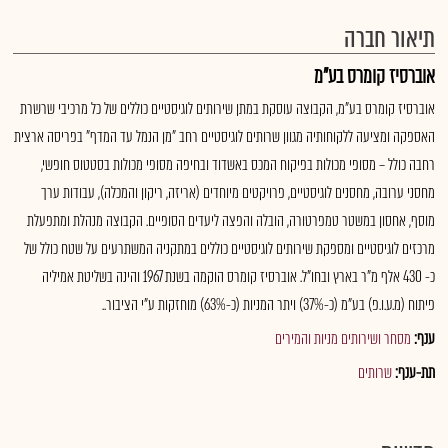
תיאור חברה
אוברסיז קומרס בע"מ
אוברסיז קומרס בע"מ, הקבוצה עוסקת במתן שירותים לוגיסטיים כוללים של כל מרכיבי שרשרת
האספקה ומציעה ללקוחותיה מגוון שרותים לוגיסטיים רחב "מן הנמל עד המדף" בפריסה ארצית
רחבה כולל – מסופי מכולות בפיקוח המכס באשדוד ובחיפה מסופי מכולות בסטטוס חופשי,
מחסני ערובה, מחסנים לוגיסטיים, פרויקטים מיוחדים (אריזה, ריקון והמכלה), עבודות ערך
מוסף, אחסון במשטר טמפרטורה, הובלה והפצה ליעדים הסופיים. הקבוצה מנהלת ומתפעלת
מרכזים לוגיסטיים ומספקת שירותים לוגיסטיים כוללים במתקניה המשתרעים על שטח כולל של
כ- 430 אלף מ"ר בארץ ובחו"ל. אוברסיז קומרס הוקמה בשנת 1967 והינה בשליטת אמיליה
פיתוח (מ.ע.ו.פ) בע"מ (כ-37%) ויתר המניות (כ-63%) מוחזקות ע"י הציבור..
ענף:
מסחר ושירותים מניות והמירים
תת-ענף:
שרותים