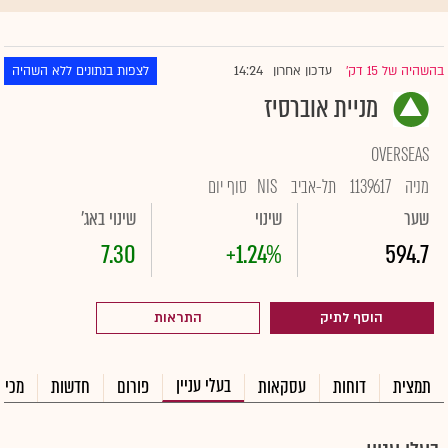
14:24
בהשהיה של 15 דק'
עדכון אחרון
לצפות בנתונים ללא השהיה
|
מניית אוברסיז
OVERSEAS
מניה
1139617
תל-אביב
NIS
סוף יום
שער
שינוי
שינוי באג'
7.30
+1.24%
594.7
הוסף לתיק
התראות
בעלי עניין
תמצית
דוחות
עסקאות
פורום
חדשות
מכיר