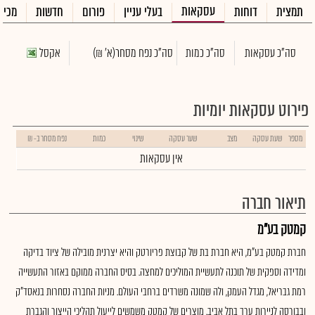
עסקאות
תמצית
דוחות
בעלי עניין
פורום
חדשות
מכיר
סה"כ עסקאות
סה"כ כמות
סה"כ נפח מסחר
(א' ₪)
אקסל
פירוט עסקאות יומיות
מספר
שעת עסקה
מצב
שער עסקה
שינוי
כמות
נפח מסחר ב- ₪
אין עסקאות
תיאור חברה
קמטק בע"מ
חברת קמטק בע"מ, היא חברת בת של קבוצת פריורטק והיא יצרנית מובילה של ציוד בדיקה
ומדידה וספקית של תוכנה לתעשיית המוליכים למחצה. בסיס החברה ממוקם באזור התעשייה
רמת גבריאל, מגדל העמק, ולה שמונה משרדים ברחבי העולם. מניות החברה נסחרות בנאסד"ק
ובבורסה לניירות ערך בתל אביב. מוצרים של קמטק משמשים לייעול תהליכי הייצור והגברת