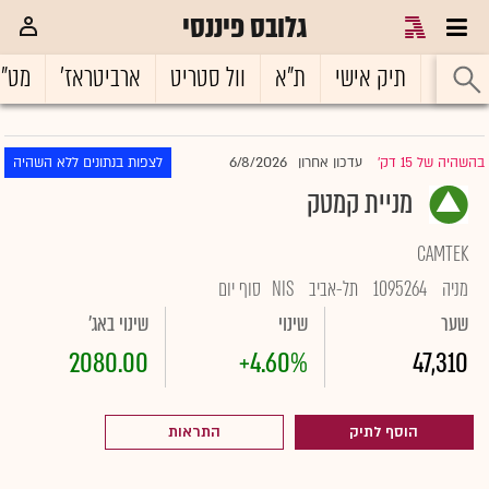
גלובס פיננסי
ראשי
תיק אישי
ת"א
וול סטריט
ארביטראז'
מט"
6/8/2026
בהשהיה של 15 דק'
עדכון אחרון
לצפות בנתונים ללא השהיה
|
מניית קמטק
CAMTEK
מניה
1095264
תל-אביב
NIS
סוף יום
שער
שינוי
שינוי באג'
2080.00
+4.60%
47,310
הוסף לתיק
התראות