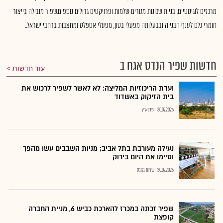
מרכזים לוגיסטיים, בניית שכונות מגורים שלמות ופרויקטים גדולים נוספים.שפיר מובילה בייצור
חומרי גלם לענף הבנייה ובבעלותה מפעלי בטון, מפעלי אספלט ומחצבות ברחבי ישראל..
חדשות שפיר הנדס אגח ב
עוד חדשות
ועדת הריכוזיות המליצה: לא לאשר לשפיר לרכוש את
בית הזיקוק באשדוד
30.07.2026
עידן ארץ
נעילה מעורבת בתל אביב; מניות השבבים עשו מהפך
וסיימו את היום בירוק
30.07.2026
שירות גלובס
שפיר זכתה במכרז להארכת כביש 6, מניית החברה
קופצת