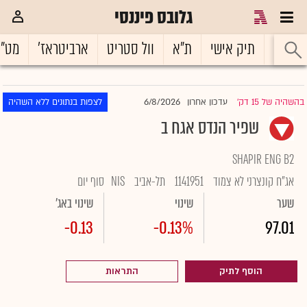
גלובס פיננסי
ראשי
תיק אישי
ת"א
וול סטריט
ארביטראז'
מט"
6/8/2026
בהשהיה של 15 דק'
עדכון אחרון
לצפות בנתונים ללא השהיה
|
שפיר הנדס אגח ב
SHAPIR ENG B2
אג"ח קונצרני לא צמוד
1141951
תל-אביב
NIS
סוף יום
שער
שינוי
שינוי באג'
-0.13
-0.13%
97.01
הוסף לתיק
התראות