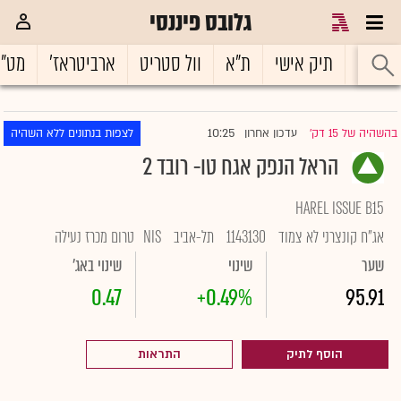
גלובס פיננסי
ראשי
תיק אישי
ת"א
וול סטריט
ארביטראז'
מט"
10:25
בהשהיה של 15 דק'
עדכון אחרון
לצפות בנתונים ללא השהיה
|
הראל הנפק אגח טו- רובד 2
HAREL ISSUE B15
אג"ח קונצרני לא צמוד
1143130
תל-אביב
NIS
טרום מכרז נעילה
שער
שינוי
שינוי באג'
0.47
+0.49%
95.91
הוסף לתיק
התראות