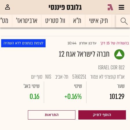
גלובס פיננסי
ראשי
תיק אישי
ת"א
וול סטריט
ארביטראז'
מט"
10:44
בהשהיה של 15 דק'
עדכון אחרון
לצפות בנתונים ללא השהיה
|
חברה לישראל אגח 12
ISRAEL COR B12
אג"ח קונצרני לא צמוד
5760251
תל-אביב
NIS
סוף יום
שער
שינוי
שינוי באג'
0.16
+0.16%
101.29
הוסף לתיק
התראות