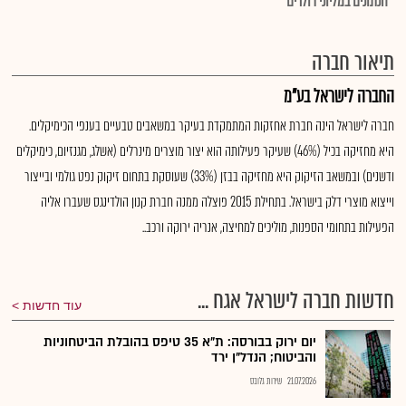
*הנתונים במליוני דולרים
תיאור חברה
החברה לישראל בע"מ
חברה לישראל הינה חברת אחזקות המתמקדת בעיקר במשאבים טבעיים בענפי הכימיקלים.
היא מחזיקה בכיל (46%) שעיקר פעילותה הוא יצור מוצרים מינרלים (אשלג, מגנזיום, כימיקלים
ודשנים) ובמשאב הזיקוק היא מחזיקה בבזן (33%) שעוסקת בתחום זיקוק נפט גולמי ובייצור
וייצוא מוצרי דלק בישראל. בתחילת 2015 פוצלה ממנה חברת קנון הולדינגס שעברו אליה
הפעילות בתחומי הספנות, מוליכים למחיצה, אנריה ירוקה ורכב..
חדשות חברה לישראל אגח ...
עוד חדשות
יום ירוק בבורסה: ת"א 35 טיפס בהובלת הביטחוניות
והביטוח; הנדל"ן ירד
21.07.2026
שירות גלובס