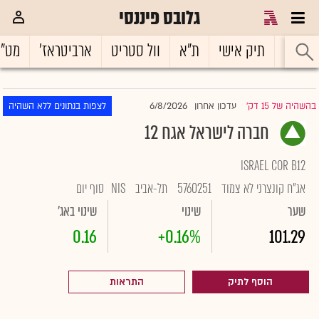
גלובס פיננסי
ראשי
תיק אישי
ת"א
וול סטריט
ארביטראז'
מט"
6/8/2026
בהשהיה של 15 דק'
עדכון אחרון
לצפות בנתונים ללא השהיה
|
חברה לישראל אגח 12
ISRAEL COR B12
אג"ח קונצרני לא צמוד
5760251
תל-אביב
NIS
סוף יום
שער
שינוי
שינוי באג'
0.16
+0.16%
101.29
הוסף לתיק
התראות