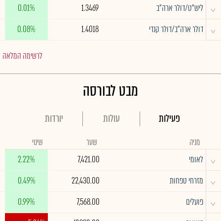
^
ליש"ט/דולר ארה"ב
1.3469
0.01%
^
דולר ארה"ב/דולר קנדי
1.4018
0.08%
לרשימה המלאה
מבט לבורסה
פעילות
עולות
יורדות
מניה
שער
שינוי
^
לאומי
7,421.00
2.22%
^
מזרחי טפחות
22,430.00
0.49%
^
פועלים
7,568.00
0.99%