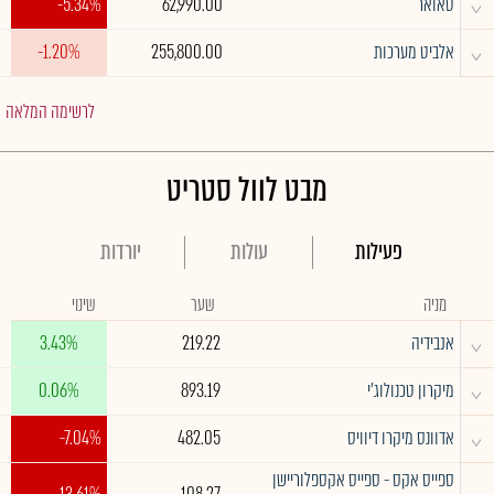
^
טאואר
62,990.00
-5.34%
^
אלביט מערכות
255,800.00
-1.20%
לרשימה המלאה
מבט לוול סטריט
פעילות
עולות
יורדות
מניה
שער
שינוי
^
אנבידיה
219.22
3.43%
^
מיקרון טכנולוג'י
893.19
0.06%
^
אדוונס מיקרו דיוויס
482.05
-7.04%
ספייס אקס - ספייס אקספלוריישן