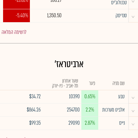
^
-13.61%
108.27
טכנולוג'יס
^
סנדיסק
1,350.50
-5.40%
לרשימה המלאה
ארביטראז'
שער אחרון
שם מניה
פער
תל-אביב - ניו-יורק
^
טבע
0.65%
10390
$34.72
^
אלביט מערכות
2.2%
254700
$864.26
^
נייס
2.87%
29090
$99.35