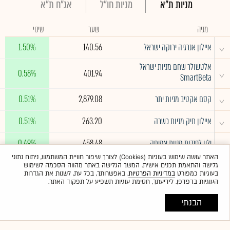
מניות ת"א
מניות חו"ל
אג"ח ת"א
מניה
שער
שינוי
^
איילון אנרגיה ירוקה ישראל
140.56
1.50%
אלטשולר שחם מניות ישראל
^
0.58%
401.94
SmartBeta
^
קסם אקטיב מניות יתר
2,879.08
0.51%
^
איילון תיק מניות כשרה
263.20
0.51%
^
ילין לפידות מניות צמיחה
458.48
0.49%
האתר עושה שימוש בעוגיות (Cookies) לצורך שיפור חוויית המשתמש, ניתוח נתוני
גלישה והתאמת תכנים אישית. המשך הגלישה באתר מהווה הסכמה לשימוש
לרשימה המלאה
בעוגיות כמפורט
במדיניות הפרטיות
. באפשרותך, בכל עת, לשנות את הגדרות
העוגיות בדפדפן. לידיעתך, חסימת עוגיות תשפיע על תפקוד האתר.
הבנתי