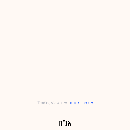
אנרגיה
‎ו‎
מתכות
אג"ח