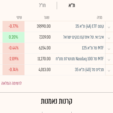
ת"א
חו"ל
מניה
שער
שינוי
^
קסם 4A) ETF) ת"א 35
39,990.00
-0.77%
^
אי.בי.אי. סל אינדקס בנקים ישראל
7,339.00
0.20%
^
MTF סל ת"א 125
6,154.00
-0.44%
^
MTF סל Nasdaq 100 מנוטרלת מט"ח
11,270.00
-2.09%
^
תכלית סל (40) ת"א 35
4,013.00
-0.74%
לרשימה המלאה
קרנות נאמנות