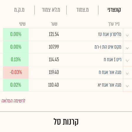
קונצרני
מ.צמוד
מ.לא צמוד
מ.ק.מ
נייר ערך
שער
שינוי
^
מליסרון אגח טז
121.54
0.00%
^
מקס איט הת ו-רמ
107.99
0.00%
^
ריט 1 אגח ח
114.45
0.13%
^
מגה אור אגח ח
119.40
-0.03%
^
מגה אור אגח יא
110.40
0.02%
לרשימה המלאה
קרנות סל