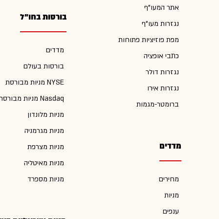
אתר המעו"ף
בורסות בחו"ל
נגזרות מעו"ף
מפת פוזיציות פתוחות
מדדים
כתבי אופציה
בורסות בעולם
נגזרות דולר
מניות מבורסת NYSE
נגזרות אירו
מניות מבורסת Nasdaq
ברומטר-מגמות
מניות מלונדון
מניות מגרמניה
מדדים
מניות מצרפת
מניות מאיטליה
מחירים
מניות מספרד
מניות
ענפים