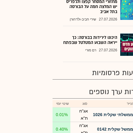
מחזורי המסחר קפצו ולג'פריס
יש המלצה חמה על הבורסה
בתל אביב
27.07.2026
שירי חביב-ולדהורן
היכונו לירידות בבורסה: כך
ייראה השבוע המטלטל שבפתח
27.07.2026
רם מורי
ות פרסומיות
רות ערך נוספים
ייר
סוג
שינוי יומי
אג"ח
ממשלתי שקלית 1026
0.01%
ת"א
אג"ח
ממשל שקלית 0142
0.40%
ת"א