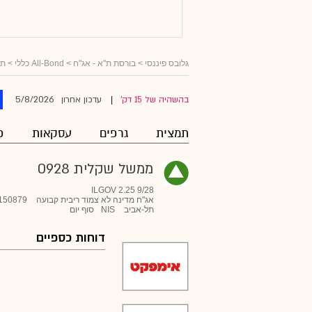
גלובס פיננסי
>
בורסת ת"א - אג"ח
>
All-Bond כללי
>
תל
5/8/2026
בהשהיה של 15 דק'
עדכון אחרון
|
תמצית
גרפים
עסקאות
פ
ממשל שקלית 0928
ILGOV 2.25 9/28
אג"ח מדינה לא צמוד ריבית קבועה
150879
תל-אביב
NIS
סוף יום
דוחות כספיים