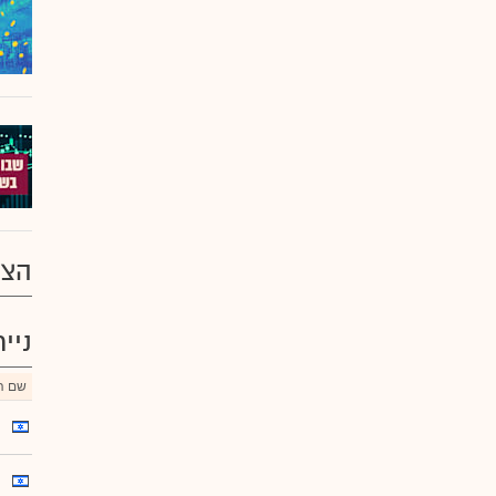
הצע
ניי
שם הנ