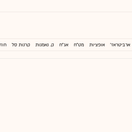
ארביטראז'
אופציות
מט"ח
אג"ח
ק. נאמנות
קרנות סל
חוזי