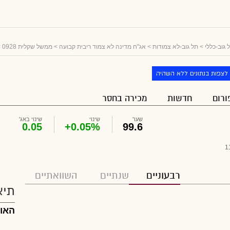
 גוב-כללי
>
תל גוב-לא צמודות
>
אג"ח מדינה לא צמוד ריבית קבועה
>
ממשל שקלית 0928
>
לצפות בנתונים ללא השהיה
ורום
חדשות
מכירה בחסר
שער
שינוי
שינוי באג'
0.05
+0.05%
99.6
1
רבעוניים
שנתיים
השוואתיים
תיא
האו