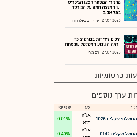
מחזורי המסחר קפצו ולג'פריס
יש המלצה חמה על הבורסה
בתל אביב
27.07.2026
שירי חביב-ולדהורן
היכונו לירידות בבורסה: כך
ייראה השבוע המטלטל שבפתח
27.07.2026
רם מורי
ות פרסומיות
רות ערך נוספים
ייר
סוג
שינוי יומי
אג"ח
ממשלתי שקלית 1026
0.01%
ת"א
אג"ח
ממשל שקלית 0142
0.40%