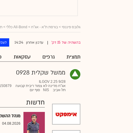
גלובס פיננסי
>
בורסת ת"א - אג"ח
>
All-Bond כללי
>
תל
14:24
בהשהיה של 15 דק'
עדכון אחרון
לצפו
|
תמצית
גרפים
עסקאות
פ
ממשל שקלית 0928
ILGOV 2.25 9/28
אג"ח מדינה לא צמוד ריבית קבועה
150879
תל-אביב
NIS
סוף יום
חדשות
מנהל ההשקעו
04.08.2026