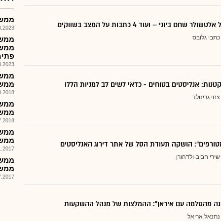
ממשל
 שחם ביוני – ועוד 4 כתבות על המצב בשווקים
023, 18:00
כתבי גלובס
ממשל
פתיח
023, 17:53
ממשלת
018, 11:57
צחי גרינולד
ממשל 
018, 13:23
ממשל 
טורפים": הושקה תעודת הסל של אתר דירוג האנליסטים
017, 11:15
שירי חביב-ולדהורן
ממשל 
017, 12:20
נה מהסלמה עם איראן": ההמלצות של מנהל ההשקעות
נתנאל אריאל