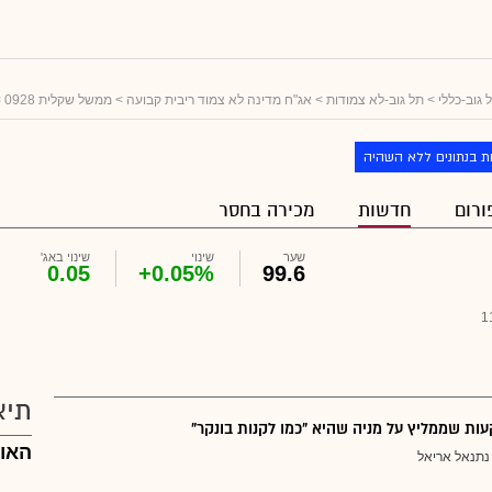
 גוב-כללי
>
תל גוב-לא צמודות
>
אג"ח מדינה לא צמוד ריבית קבועה
>
ממשל שקלית 0928
>
ת בנתונים ללא השהיה
ורום
חדשות
מכירה בחסר
שער
שינוי
שינוי באג'
0.05
+0.05%
99.6
1
תיא
ת שממליץ על מניה שהיא "כמו לקנות בונקר"
האו
נתנאל אריאל