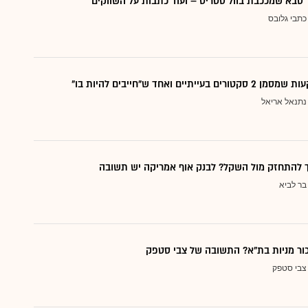
סבא שמככבת בוול סטריט – ועוד כתבות על השווקים
כתבי גלובס
עייתיים ואחד ש"חייבים להיות בו"
נתנאל אריאל
ך להתחזק מול השקל? לבנק אוף אמריקה יש תשובה
בר לביא
כור מניות בת"א? התשובה של צבי סטפק
צבי סטפק