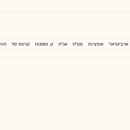
ארביטראז'
אופציות
מט"ח
אג"ח
ק. נאמנות
קרנות סל
חוזי