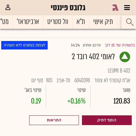
גלובס פיננסי
ראשי
תיק אישי
ת"א
וול סטריט
ארביטראז'
מט"
14:24
בהשהיה של 15 דק'
עדכון אחרון
לצפות בנתונים ללא השהיה
|
לאומי 402 רובד 2
LEUMI B 402
אג"ח קונצרני לא צמוד
6040398
תל-אביב
NIS
סוף יום
שער
שינוי
שינוי באג'
0.19
+0.16%
120.83
הוסף לתיק
התראות