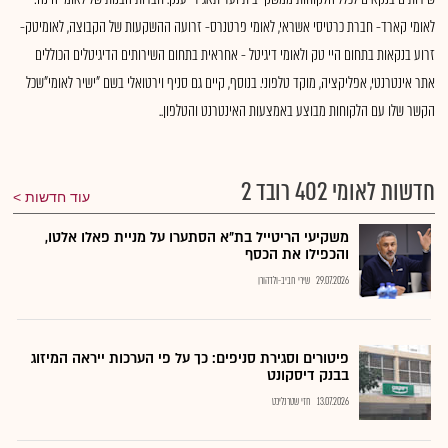
לאומי קארד- חברת כרטיסי אשראי, לאומי פרטנרס- זרועה ההשקעות של הקבוצה, לאומיטק-
זרוע בנקאות בתחום היי טק ולאומי דיגיטל - אחראית בתחום השירותים הדיגיטלים הכוללים
אתר אינטרנטי, אפליקציה, מוקד טלפוני. בנוסף, קיים גם סניף וירטואלי בשם "ישיר לאומי"שכל
הקשר שלו עם הלקוחות מבוצע באמצעות האינטרנט והטלפון..
חדשות לאומי 402 רובד 2
עוד חדשות
משקיעי הריטייל בת״א הסתערו על מניית פאלו אלטו,
והכפילו את הכסף
29.07.2026
שירי חביב-ולדהורן
פיטורים וסגירת סניפים: כך על פי הערכות ייראה המיזוג
בבנק דיסקונט
13.07.2026
חזי שטרנליכט