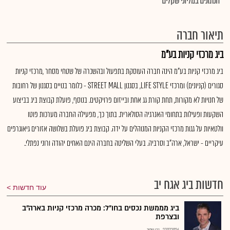
*הנתונים במליוני שקלים
תיאור חברה
ביג מרכזי קניות בע"מ
ביג מרכזי קניות בע"מ הינה חברה העוסקת בתפעול ובהשכרה של שטחי מסחר ,מרכזי קניות
סגורים (קניונים) ומרכזי LIFE STYLE, בסגנון STREET MALL - כלומר בנויים בסגנון של רחובות
של חנויות לא מקורות, תחת קורת גג אחת ובייזום פרויקטים. בנוסף, פועלת קבוצת ביג בביצוע
השקעות ופעילות בתחומי האנרגיה הסולארית. בתוך כך, מפעילה החברה מערכות פוטו
וולטאיות על גגות מרכזי הקניות המנוהלים על ידה. קבוצת ביג פועלת בשלושה אזורים גיאוגרפים
עיקריים - ישראל, ארה"ב וסרביה. בעלי השליטה בחברה הינם האחים יהודה ורוני נפתלי..
חדשות ביג אגח יב
עוד חדשות
ביג מממשת נכסים בחו"ל: מכרה מרכזי קניות בארה"ב
ובצרפת