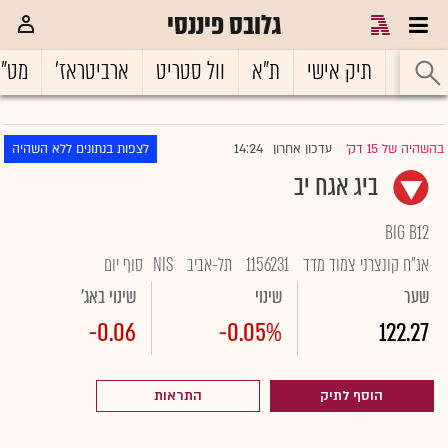
גלובס פיננסי
ראשי
תיק אישי
ת"א
וול סטריט
ארביטראז'
מט"
14:24
בהשהיה של 15 דק'
עדכון אחרון
לצפות בנתונים ללא השהיה
|
ביג אגח יב
BIG B12
אג"ח קונצרני צמוד מדד
1156231
תל-אביב
NIS
סוף יום
שער
שינוי
שינוי באג'
-0.06
-0.05%
122.27
הוסף לתיק
התראות