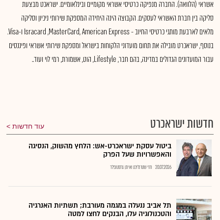
אשראי (הלוואה). החברה מנפיקה כרטיסי אשראי מקומיים ובינלאומיים. ישראכט מבצעת
סליקה בין חברת האשראי לעסקים. הקבוצה הינה היחידה המספקת שירותי ניכיון וסליקה
מלאים לארבעת מותגי כרטיסי החיוב - Isracard ,MasterCard, American Express ו-Visa.
בנוסף, ישראכרט מובילה את תחום מועדוני הלקוחות בישראל ומספקת שירותי אשראי ופיננסים
עבור המועדונים הגדולים במדינה, בהם חבר, Lifestyle, הוט, אשמורת, רמי לוי ועוד..
חדשות ישראכרט
עוד חדשות
ביטול עסקת ישראכרט-אש: הלחץ מהשוק, הנסיגה
והאפשרויות שעל הפרק
20.07.2026
חזי שטרנליכט ואיתן גרסטנפלד
תל אביב ננעלה במגמה מעורבת; תשתיות האנרגיה
והטכנולוגיה עלו, הבנקים לחצו למטה