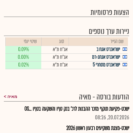
הצעות פרסומיות
ניירות ערך נוספים
שם הנייר
סוג
שינוי יומי
ישראכרט אגח ב
אג"ח ת"א
0.09%
ישראכרט אגחג-רמ
אג"ח ת"א
0.00%
ישראכרט מסחרי 5
אג"ח ת"א
0.02%
הודעות בורסה - מאיה
מאיה
ישכט-פקיעת תוקף מזכר ההבנות לרכ' בנק טףו והשקעה בטףו ...OS
20.07.2026, 08:26
ישכט-מצגת משקיעים רבעון ראשון 2026