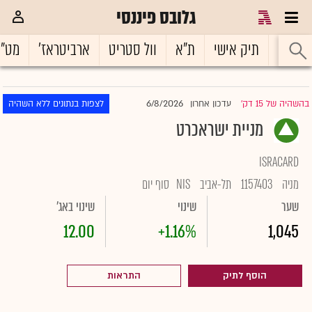
גלובס פיננסי
ראשי
תיק אישי
ת"א
וול סטריט
ארביטראז'
מט"
6/8/2026
בהשהיה של 15 דק'
עדכון אחרון
לצפות בנתונים ללא השהיה
|
מניית ישראכרט
ISRACARD
מניה
1157403
תל-אביב
NIS
סוף יום
שער
שינוי
שינוי באג'
12.00
+1.16%
1,045
הוסף לתיק
התראות