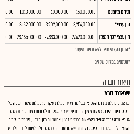
תזרים מזומנים
160,000.00
-10,000.00
1,013,000.00
2,000.00
הון עצמי*
3,254,000.00
3,202,000.00
3,132,000.00
0,000.00
הון עצמי לסך המאזן
27,620,000.00
27,883,000.00
28,485,000.00
0,000.00
*ההון העצמי מוצג ללא זכויות מיעוט
*הנתונים במליוני שקלים
תיאור חברה
ישראכרט בע"מ
ישראכרט פועלת בתחום האשראי בשלושה מגזרי פעילות עיקריים: פעילות מימון, הנפקה של
כרטיסי חיוב וסליקה. פעילות מימון- חברת ישראכרט מאפשרת ללקוחות המחזיקים בכרטיס
אשראי שלה לקבל הלוואה באמצעות הכרטיס במגוון אפשרויות כגון: קרדיט, פריסת תשלומים
והלוואה ע"ח מסגרת הכרטיס. גם לקוחות שאינם מחזיקים כרטיס יכולים לפנות לחברה ולבקש