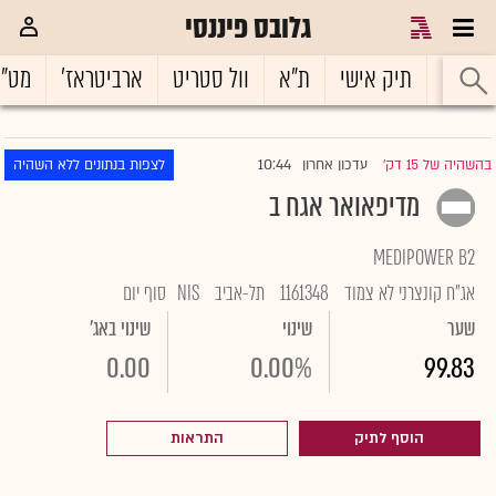
גלובס פיננסי
ראשי
תיק אישי
ת"א
וול סטריט
ארביטראז'
מט"
10:44
בהשהיה של 15 דק'
עדכון אחרון
לצפות בנתונים ללא השהיה
|
מדיפאואר אגח ב
MEDIPOWER B2
אג"ח קונצרני לא צמוד
1161348
תל-אביב
NIS
סוף יום
שער
שינוי
שינוי באג'
0.00
0.00%
99.83
הוסף לתיק
התראות