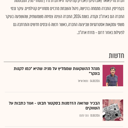
חברת מדיפאואר (אוברסיס) פאבליק קו.לימיטד היא חברת נדל"ן מסחרי מניב המבוססת
בקפריסין. החברה מתמחה ברכישה, ניהול והשבחת מרכזים מסחריים קהילתיים. עיקר נכסי
החברה הם בארה"ב וקנדה. בשנת 2024, החברה הציגה צמיחה משמעותית, שהושפעה בעיקר
משתי עסקאות אסטרטגיות שביצעה החברה, כאשר רכשה 6 נכסים חדשים והתרחבה גם
לפעילות באזור דרום – מזרח ארה"ב..
חדשות
מנהל ההשקעות שממליץ על מניה שהיא "כמו לקנות
בונקר"
04.08.2026
נתנאל אריאל
הבכיר שרואה הזדמנות בסקטור חבוט - ועוד כתבות על
השווקים
01.08.2026
כתבי גלובס