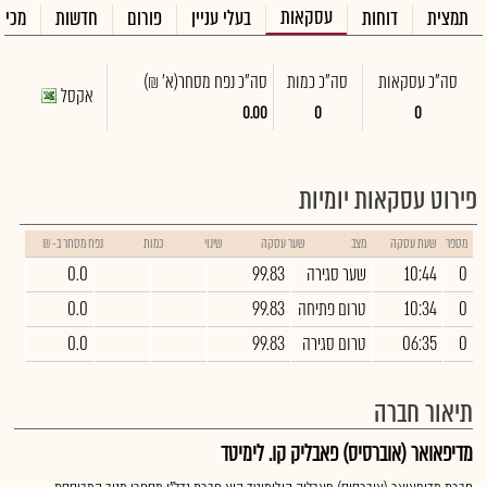
עסקאות
תמצית
דוחות
בעלי עניין
פורום
חדשות
מכיר
סה"כ עסקאות
סה"כ כמות
סה"כ נפח מסחר
(א' ₪)
אקסל
0.00
0
0
פירוט עסקאות יומיות
מספר
שעת עסקה
מצב
שער עסקה
שינוי
כמות
נפח מסחר ב- ₪
0
10:44
שער סגירה
99.83
0.0
0
10:34
טרום פתיחה
99.83
0.0
0
06:35
טרום סגירה
99.83
0.0
תיאור חברה
מדיפאואר (אוברסיס) פאבליק קו. לימיטד