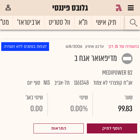
גלובס פיננסי
ראשי
תיק אישי
ת"א
וול סטריט
ארביטראז'
מט"
6/8/2026
בהשהיה של 15 דק'
עדכון אחרון
לצפות בנתונים ללא השהיה
|
מדיפאואר אגח ב
MEDIPOWER B2
אג"ח קונצרני לא צמוד
1161348
תל-אביב
NIS
סוף יום
שער
שינוי
שינוי באג'
0.00
0.00%
99.83
הוסף לתיק
התראות