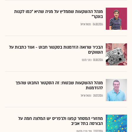
מנהל ההשקעות שממליץ על מניה שהיא "כמו לקנות
בונקר"
04.08.2026
נתנאל אריאל
הבכיר שרואה הזדמנות בסקטור חבוט - ועוד כתבות על
השווקים
01.08.2026
כתבי גלובס
מנהל ההשקעות שבטוח: זה הסקטור החבוט שהפך
להזדמנות
28.07.2026
נתנאל אריאל
מחזורי המסחר קפצו ולג'פריס יש המלצה חמה על
הבורסה בתל אביב
27.07.2026
שירי חביב-ולדהורן