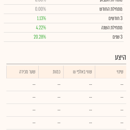
מתחילת החודש
0.00%
3 חודשים
1.13%
מתחילת השנה
4.22%
3 שנים
20.28%
היצע
שינוי
₪ שווי באלפי
כמות
שער מכירה
--
--
--
--
--
--
--
--
--
--
--
--
--
--
--
--