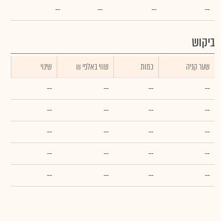
--
--
--
--
ביקוש
שער קניה
כמות
₪ שווי באלפי
שינוי
--
--
--
--
--
--
--
--
--
--
--
--
--
--
--
--
--
--
--
--