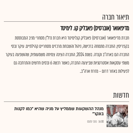
תיאור חברה
מדיפאואר (אוברסיס) פאבליק קו. לימיטד
חברת מדיפאואר (אוברסיס) פאבליק קו.לימיטד היא חברת נדל"ן מסחרי מניב המבוססת
בקפריסין. החברה מתמחה ברכישה, ניהול והשבחת מרכזים מסחריים קהילתיים. עיקר נכסי
החברה הם בארה"ב וקנדה. בשנת 2024, החברה הציגה צמיחה משמעותית, שהושפעה בעיקר
משתי עסקאות אסטרטגיות שביצעה החברה, כאשר רכשה 6 נכסים חדשים והתרחבה גם
לפעילות באזור דרום – מזרח ארה"ב..
חדשות
מנהל ההשקעות שממליץ על מניה שהיא "כמו לקנות
בונקר"
16:00
כתבי גלובס