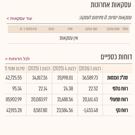
עסקאות אחרונות
עסקאות יומיות:
0
מינימום לעסקה:
עוד עסקאות
מספר
שעת עסקה
שער עסקה
שינוי
כמות
נפח מסחר ב- ₪
אין עסקאות
דוחות כספיים
לכל הדוחות
רבעון 1 (2026)
רבעון 4 (2025)
רבעון 1 (2025)
סיכום שנתי 2025
סה"כ הכנסות
36,589.73
35,998.01
34,817.26
142,725.55
רווח גולמי
22.52
24.38
22.14
95.34
רווח תפעולי
20,161.63
21,688.56
20,083.97
85,902.99
רווח נקי
-1,453.48
23,584.56
8,587.80
42,915.28