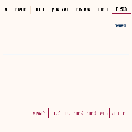
תמצית
דוחות
עסקאות
בעלי עניין
פורום
חדשות
מכיר
השוואה
יום
שבוע
חודש
3 חוד'
6 חוד'
שנה
3 שנים
כל המידע