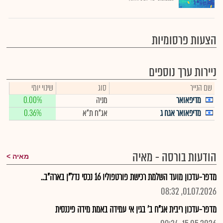
הצעות פרסומיות
ניירות ערך נוספים
שם הנייר
סוג
שינוי יומי
מדיפאואר
מניה
0.00%
מדיפאואר אגח ג
אג"ח ת"א
0.36%
הודעות בורסה - מאיה
מאיה
מדפר-עדכון מועד השלמת רכישת פורטפוליו 16 נכסי נדל"ן בארה"ב..
01.07.2026, 08:32
מדפר-עדכון ריבית אג"ח ב' בגין אי עמידה באמת מידה פיננסית