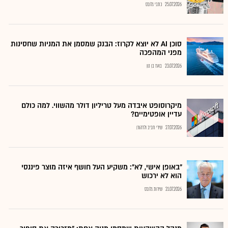
25.07.2026
כתבי גלובס
סוכן AI לא יוצא לקרוז: הבנק שמסמן את המניות שחסינות
מפני המהפכה
23.07.2026
בועז בן נון
מיקרוסופט איבדה מעל טריליון דולר מהשווי. למה כולם
עדיין אופטימיים?
27.07.2026
שירי חביב ולדהורן
"באופן אישי, לא": משקיע העל חושף איזה מוצר פיננסי
הוא לא ירכוש
21.07.2026
שירות גלובס