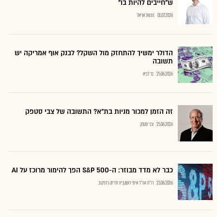
ש"חייבים להיות בו"
01.07.2026
נתנאל אריאל
הדולר ימשיך להתחזק מול השקל? לבנק אוף אמריקה יש
תשובה
25.06.2026
בר לביא
זה הזמן למכור מניות בת"א? התשובה של צבי סטפק
25.06.2026
צבי סטפק
כבר לא מדד מבוזר: ה-S&P 500 הפך להימור מרוכז על AI
23.06.2026
רו"ח ועו"ד איתי רושקביץ ודרינה רזניקוב