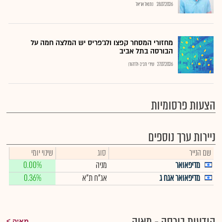
28.07.2026
נתנאל אריאל
מחזורי המסחר קפצו ולג'פריס יש המלצה חמה על
הבורסה בתל אביב
27.07.2026
שירי חביב-ולדהורן
הצעות פרסומיות
ניירות ערך נוספים
שם הנייר
סוג
שינוי יומי
מדיפאואר
מניה
0.00%
מדיפאואר אגח ג
אג"ח ת"א
0.36%
מאיה