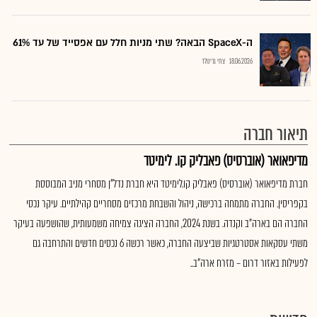
ה-SpaceX הבאה? שתי מניות חלל עם אפסייד של עד 61%
18.06.2026
צחי גרינולד
תיאור חברה
מדיפאואר (אוברסיס) פאבליק קו. לימיטד
חברת מדיפאואר (אוברסיס) פאבליק קו.לימיטד היא חברת נדל"ן מסחרי מניב המבוססת
בקפריסין. החברה מתמחה ברכישה, ניהול והשבחת מרכזים מסחריים קהילתיים. עיקר נכסי
החברה הם בארה"ב וקנדה. בשנת 2024, החברה הציגה צמיחה משמעותית, שהושפעה בעיקר
משתי עסקאות אסטרטגיות שביצעה החברה, כאשר רכשה 6 נכסים חדשים והתרחבה גם
לפעילות באזור דרום – מזרח ארה"ב..