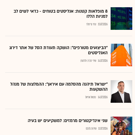
8 מופלאות קטנות: אנליסטים בטוחים - כדאי לשים לב
למניות הללו
15.07.2026
צחי גרינולד
"הביצועים מטורפים": הושקה תעודת הסל של אתר דירוג
האנליסטים
14.07.2026
שירי חביב-ולדהורן
"ישראל תיהנה מהסלמה עם איראן": ההמלצות של מנהל
ההשקעות
14.07.2026
נתנאל אריאל
שני אינדיקטורים מרמזים: למשקיעים יש בעיה
11.07.2026
שירות גלובס