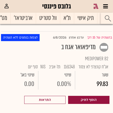
גלובס פיננסי
ראשי
תיק אישי
ת"א
וול סטריט
ארביטראז'
מט"
6/8/2026
בהשהיה של 15 דק'
עדכון אחרון
לצפות בנתונים ללא השהיה
|
מדיפאואר אגח ב
MEDIPOWER B2
אג"ח קונצרני לא צמוד
1161348
תל-אביב
NIS
סוף יום
שער
שינוי
שינוי באג'
0.00
0.00%
99.83
הוסף לתיק
התראות