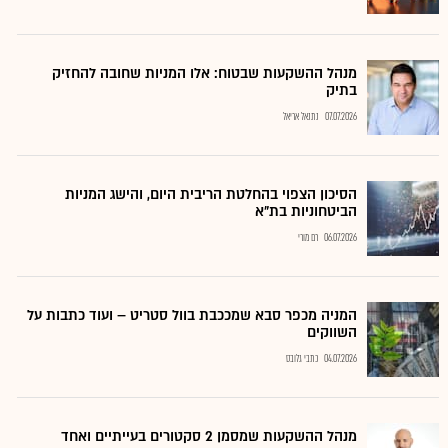
מנהל ההשקעות שבטוח: אלו המניות שחובה להחזיק
בתיק
07.07.2026
נתנאל אריאל
הסיכון הצפוי בהחלטת הריבית היום, והישג המניות
הביטחוניות בת"א
06.07.2026
רם מורי
המניה מכפר סבא שמככבת בוול סטריט – ועוד כתבות על
השווקים
04.07.2026
כתבי גלובס
מנהל ההשקעות שמסמן 2 סקטורים בעייתיים ואחד