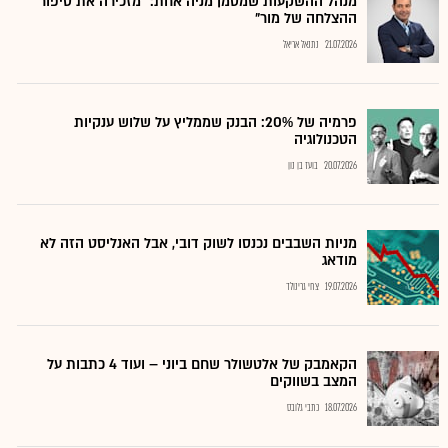
מנהל ההשקעות שמסמן מניה אחת: "מזכירה את סיפור
ההצלחה של מור"
21.07.2026
נתנאל אריאל
פרמיה של 20%: הבנק שממליץ על שלוש ענקיות
הטכנולוגיה
20.07.2026
בועז בן נון
מניות השבבים נכנסו לשוק דובי, אבל האנליסט הזה לא
מודאג
19.07.2026
צחי גרינולד
הקאמבק של אלטשולר שחם ביוני – ועוד 4 כתבות על
המצב בשווקים
18.07.2026
כתבי גלובס