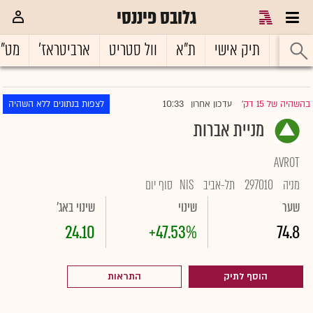
גלובס פיננסי
ראשי
תיק אישי
ת"א
וול סטריט
ארביטראז'
מט"
10:33
בהשהיה של 15 דק'
עדכון אחרון
לצפות בנתונים ללא השהיה
|
מניית אברות
AVROT
מניה
297010
תל-אביב
NIS
סוף יום
שער
שינוי
שינוי באג'
24.10
+47.53%
74.8
הוסף לתיק
התראות