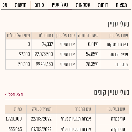
בעלי עניין
תמצית
דוחות
עסקאות
פורום
חדשות
מכיר
בעלי עניין
שם בעל עניין
שיעור החזקה
סוג בעל עניין
כמות ני"ע
שווי באלפי ש"ח
0.01%
אינו מוסדי
24,332
0
בי-רם החזקות
54.85%
אינו מוסדי
192,075,500
97,300
שפיר הנדסה
28.35%
אינו מוסדי
99,281,450
50,300
מגנזי גבי
בעלי עניין קונים
הצג הכל
שם בעל עניין
שם החברה
תאריך פעולה
כמות
עוז בקרה
אברות תעשיות בע"מ
22/03/2022
1,720,000
עוז בקרה
אברות תעשיות בע"מ
07/03/2022
555,045