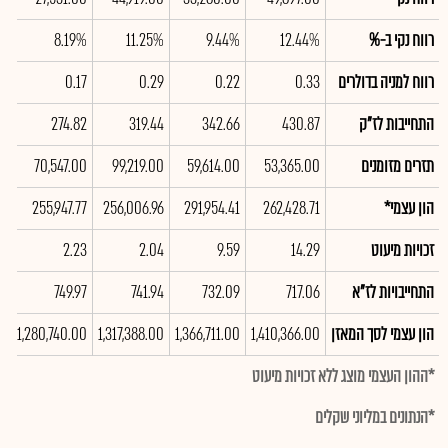
רווח נקי ב-%
12.44%
9.44%
11.25%
8.19%
%
רווח למניה בדולרים
0.33
0.22
0.29
0.17
21
התחייבות לז"ק
430.87
342.66
319.44
274.82
2
תזרים מזומנים
53,365.00
59,614.00
99,219.00
70,547.00
00
הון עצמי*
262,428.71
291,954.41
256,006.96
255,947.77
08
זכויות מיעוט
14.29
9.59
2.04
2.23
92
התחייבויות לז"א
717.06
732.09
741.94
749.97
67
הון עצמי לסך המאזן
1,410,366.00
1,366,711.00
1,317,388.00
1,280,740.00
00
*ההון העצמי מוצג ללא זכויות מיעוט
*הנתונים במליוני שקלים