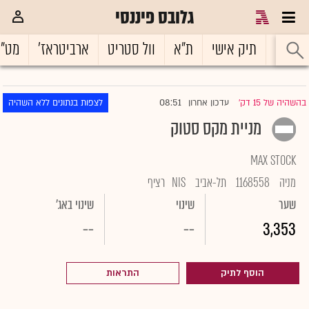
גלובס פיננסי
ראשי
תיק אישי
ת"א
וול סטריט
ארביטראז'
מט"
08:51
בהשהיה של 15 דק'
עדכון אחרון
לצפות בנתונים ללא השהיה
|
מניית מקס סטוק
MAX STOCK
מניה
1168558
תל-אביב
NIS
רציף
שער
שינוי
שינוי באג'
--
--
3,353
הוסף לתיק
התראות