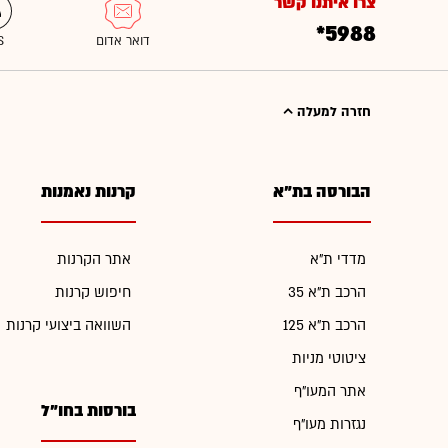
צרו איתנו קשר
*5988
חזרה למעלה
הבורסה בת"א
קרנות נאמנות
מדדי ת"א
אתר הקרנות
הרכב ת"א 35
חיפוש קרנות
הרכב ת"א 125
השוואה ביצועי קרנות
ציטוטי מניות
אתר המעו"ף
בורסות בחו"ל
נגזרות מעו"ף