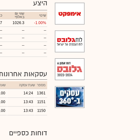
היצע
₪ שווי
שינוי
כמ
באלפי
07
1026.3
-1.00%
--
--
--
--
--
--
--
--
--
--
--
--
עסקאות אחרונות
מספר
שעת עסקה
שער
.00
14:24
1361
.00
13:43
1151
.00
13:43
1150
דוחות כספיים