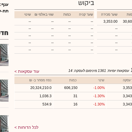
ביקוש
ענף:
תת-ע
ות
שער מכירה
שער קניה
כמות
₪ שווי באלפי
שינוי
--
--
--
--
3,353.00
30,6
--
--
--
--
--
חדש
--
--
--
--
--
--
--
--
--
--
--
--
--
--
--
עסקאות יומיות:
1361
מינימום לעסקה:
14
עוד עסקאות
 עסקה
שינוי
כמות
נפח מסחר ב- ₪
20,324,210.0
606,150
-1.00%
3,353
1,036.3
31
-1.30%
3,343
534.9
16
-1.30%
3,343
לכל הדוחות