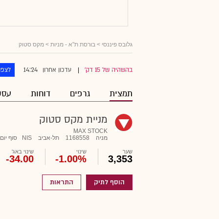
גלובס פיננסי
>
בורסת ת"א - מניות
> מקס סטוק
14:24
בהשהיה של 15 דק'
עדכון אחרון
לצפו
|
תמצית
גרפים
דוחות
עסק
מניית מקס סטוק
MAX STOCK
מניה
1168558
תל-אביב
NIS
סוף יום
שער
שינוי
שינוי באג'
-34.00
-1.00%
3,353
הוסף לתיק
התראות