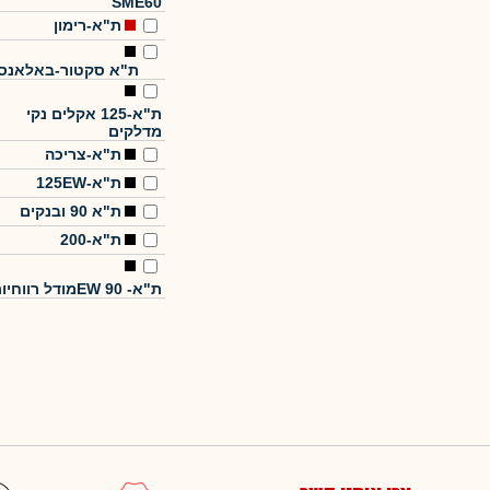
SME60
ת"א-רימון
ת"א סקטור-באלאנס
ת"א-125 אקלים נקי
מדלקים
ת"א-צריכה
ת"א-125EW
ת"א 90 ובנקים
ת"א-200
ת"א- EW 90מודל רווחיות