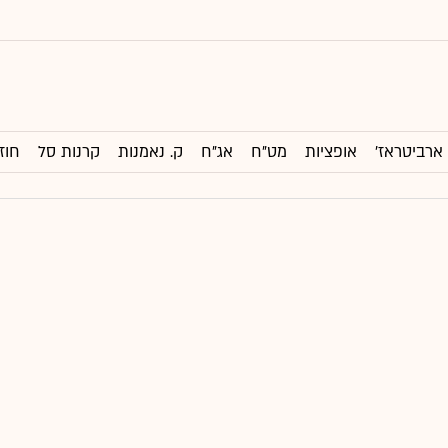
ארביטראז'
אופציות
מט"ח
אג"ח
ק. נאמנות
קרנות סל
חוז