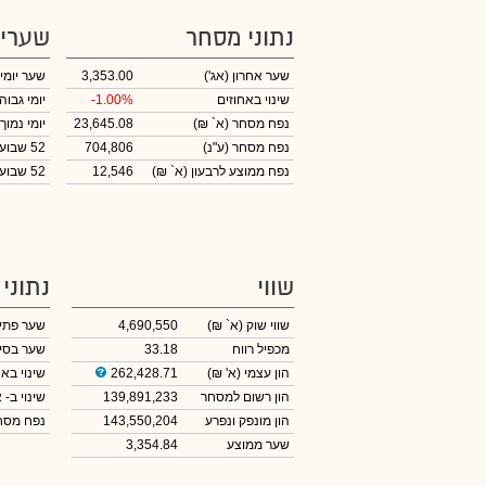
נתוני מסחר
שערי
שער אחרון
(אג')
3,353.00
שער יומי
שינוי באחוזים
-1.00%
יומי גבוה
נפח מסחר
(א` ₪)
23,645.08
יומי נמוך
נפח מסחר
(ע"נ)
704,806
52 שבועות גבוה
נפח ממוצע לרבעון (א` ₪)
12,546
52 שבועות נמוך
שווי
נתוני
שווי שוק
(א` ₪)
4,690,550
שער פתי
מכפיל רווח
33.18
שער בסי
הון עצמי
(א' ₪)
262,428.71
שינוי באח
הון רשום למסחר
139,891,233
שינוי
ב- א
הון מונפק ונפרע
143,550,204
נפח מס
שער ממוצע
3,354.84