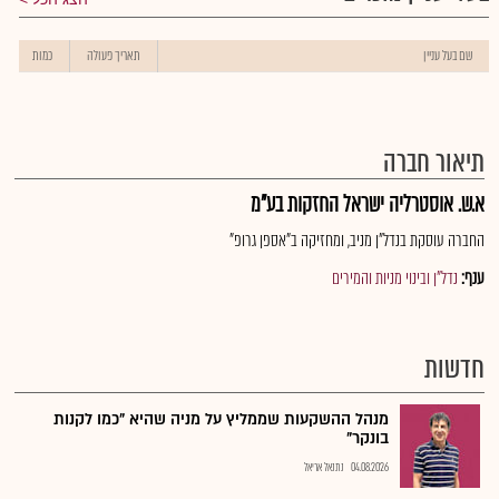
שם בעל עניין
תאריך פעולה
כמות
תיאור חברה
א.ש. אוסטרליה ישראל החזקות בע"מ
החברה עוסקת בנדל"ן מניב, ומחזיקה ב"אספן גרופ"
ענף:
נדל"ן ובינוי מניות והמירים
חדשות
מנהל ההשקעות שממליץ על מניה שהיא "כמו לקנות
בונקר"
04.08.2026
נתנאל אריאל