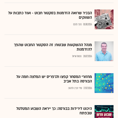
הבכיר שרואה הזדמנות בסקטור חבוט - ועוד כתבות על
השווקים
01.08.2026
כתבי גלובס
מנהל ההשקעות שבטוח: זה הסקטור החבוט שהפך
להזדמנות
28.07.2026
נתנאל אריאל
מחזורי המסחר קפצו ולג'פריס יש המלצה חמה על
הבורסה בתל אביב
27.07.2026
שירי חביב-ולדהורן
היכונו לירידות בבורסה: כך ייראה השבוע המטלטל
שבפתח