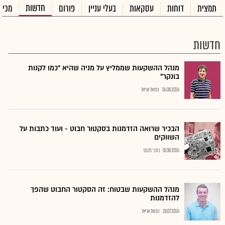
חדשות
תמצית
דוחות
עסקאות
בעלי עניין
פורום
מכיר
חדשות
מנהל ההשקעות שממליץ על מניה שהיא "כמו לקנות
בונקר"
04.08.2026
נתנאל אריאל
הבכיר שרואה הזדמנות בסקטור חבוט - ועוד כתבות על
השווקים
01.08.2026
כתבי גלובס
מנהל ההשקעות שבטוח: זה הסקטור החבוט שהפך
להזדמנות
28.07.2026
נתנאל אריאל