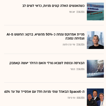
כשהאנשים האלה קונים מניות, כדאי לשים לב
22.06.2026
יואב ספר
מניית אמדוקס צנחה כ-50% מהשיא. ברקע: החשש מ-AI
וצמיחה נמוכה
22.06.2026
שירי חביב-ולדהורן
הבורסה נכנסת לשבוע גורלי והאם הדולר יעשה קאמבק
22.06.2026
רם מורי
ה-SpaceX הבאה? שתי מניות חלל עם אפסייד של עד 61%
18.06.2026
צחי גרינולד