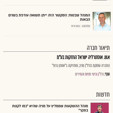
המנהל שבטוח: הסקטור הזה ייתן תשואה עודפת בשנים
הבאות
16.06.2026
נתנאל אריאל
תיאור חברה
א.ש. אוסטרליה ישראל החזקות בע"מ
החברה עוסקת בנדל"ן מניב, ומחזיקה ב"אספן גרופ"
ענף:
נדל"ן ובינוי מניות והמירים
חדשות
מנהל ההשקעות שממליץ על מניה שהיא "כמו לקנות
בונקר"