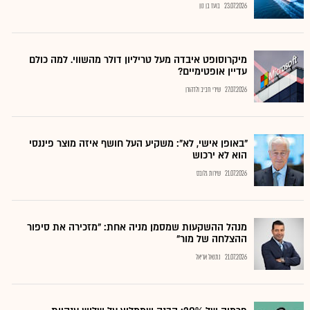
23.07.2026
בועז בן נון
מיקרוסופט איבדה מעל טריליון דולר מהשווי. למה כולם
עדיין אופטימיים?
27.07.2026
שירי חביב ולדהורן
"באופן אישי, לא": משקיע העל חושף איזה מוצר פיננסי
הוא לא ירכוש
21.07.2026
שירות גלובס
מנהל ההשקעות שמסמן מניה אחת: "מזכירה את סיפור
ההצלחה של מור"
21.07.2026
נתנאל אריאל