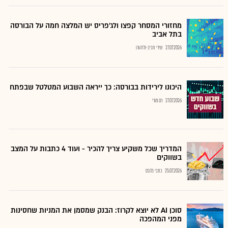
מחזורי המסחר קפצו ולג'פריס יש המלצה חמה על הבורסה
בתל אביב
27.07.2026
שירי חביב-ולדהורן
היכונו לירידות בבורסה: כך ייראה השבוע המטלטל שבפתח
27.07.2026
רם מורי
המדריך שכל משקיע צריך להכיר - ועוד 4 כתבות על המצב
בשווקים
25.07.2026
כתבי גלובס
סוכן AI לא יוצא לקרוז: הבנק שמסמן את המניות שחסינות
מפני המהפכה