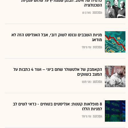
פרמיה של 20%: הבנק שממליץ על שלוש ענקיות
הטכנולוגיה
20.07.2026
בועז בן נון
מניות השבבים נכנסו לשוק דובי, אבל האנליסט הזה לא
מודאג
19.07.2026
צחי גרינולד
הקאמבק של אלטשולר שחם ביוני – ועוד 4 כתבות על
המצב בשווקים
18.07.2026
כתבי גלובס
8 מופלאות קטנות: אנליסטים בטוחים - כדאי לשים לב
למניות הללו
15.07.2026
צחי גרינולד