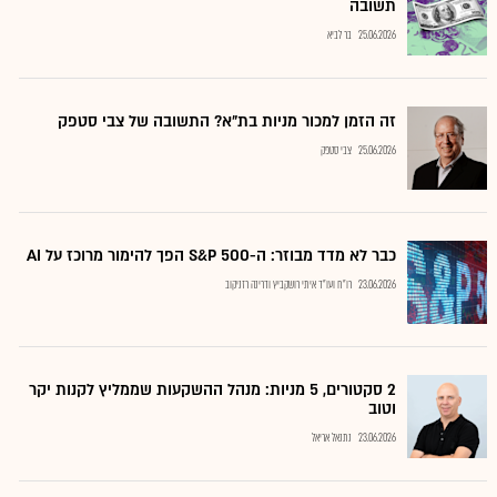
תשובה
25.06.2026
בר לביא
זה הזמן למכור מניות בת"א? התשובה של צבי סטפק
25.06.2026
צבי סטפק
כבר לא מדד מבוזר: ה-S&P 500 הפך להימור מרוכז על AI
23.06.2026
רו"ח ועו"ד איתי רושקביץ ודרינה רזניקוב
2 סקטורים, 5 מניות: מנהל ההשקעות שממליץ לקנות יקר
וטוב
23.06.2026
נתנאל אריאל