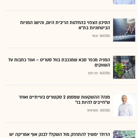
הסיכון הצפוי בהחלטת הריבית היום, והישג המניות
הביטחוניות בת"א
06.07.2026
רם מורי
המניה מכפר סבא שמככבת בוול סטריט – ועוד כתבות על
השווקים
04.07.2026
כתבי גלובס
מנהל ההשקעות שמסמן 2 סקטורים בעייתיים ואחד
ש"חייבים להיות בו"
01.07.2026
נתנאל אריאל
הדולר ימשיך להתחזק מול השקל? לבנק אוף אמריקה יש