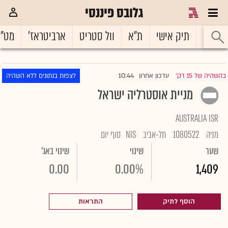
גלובס פיננסי
ראשי
תיק אישי
ת"א
וול סטריט
ארביטראז'
מט"
10:44
בהשהיה של 15 דק'
עדכון אחרון
לצפות בנתונים ללא השהיה
|
מניית אוסטרליה ישראל
AUSTRALIA ISR
מניה
1080522
תל-אביב
NIS
סוף יום
שער
שינוי
שינוי באג'
0.00
0.00%
1,409
הוסף לתיק
התראות