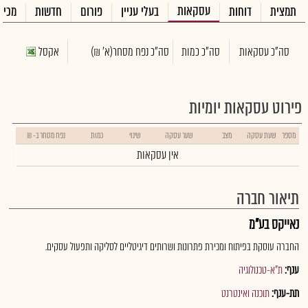
עסקאות
תמצית
דוחות
בעלי עניין
פורום
חדשות
מכיר
סה"כ עסקאות
סה"כ כמות
סה"כ נפח מסחר
(א' ₪)
אקסל
פירוט עסקאות יומיות
מספר
שעת עסקה
מצב
שער עסקה
שינוי
כמות
נפח מסחר ב- ₪
אין עסקאות
תיאור חברה
נאייקס בע"מ
החברה עוסקת בפיתוח ומכירת פתרונות ושרותים דיגיטליים לסליקה ותפעול עסקים.
ענף:
ת"א-טכנולוגיה
תת-ענף:
תוכנה ואינטרנט