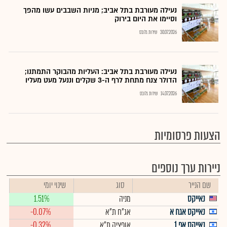
נעילה מעורבת בתל אביב; מניות השבבים עשו מהפך
וסיימו את היום בירוק
30.07.2026
שירות גלובס
נעילה מעורבת בתל אביב: העליות מהבוקר התמתנו;
הדולר צנח מתחת לרף ה-3 שקלים וננעל מעט מעליו
14.07.2026
שירות גלובס
הצעות פרסומיות
ניירות ערך נוספים
שם הנייר
סוג
שינוי יומי
נאייקס
מניה
1.51%
נאייקס אגח א
אג"ח ת"א
-0.07%
נאייקס אפ 1
אופציה ת"א
-0.32%