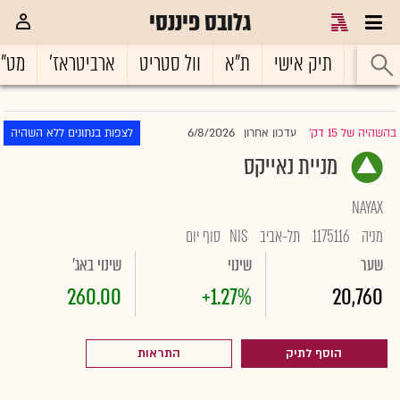
גלובס פיננסי
ראשי
תיק אישי
ת"א
וול סטריט
ארביטראז'
מט"
6/8/2026
בהשהיה של 15 דק'
עדכון אחרון
לצפות בנתונים ללא השהיה
|
מניית נאייקס
NAYAX
מניה
1175116
תל-אביב
NIS
סוף יום
שער
שינוי
שינוי באג'
260.00
+1.27%
20,760
הוסף לתיק
התראות