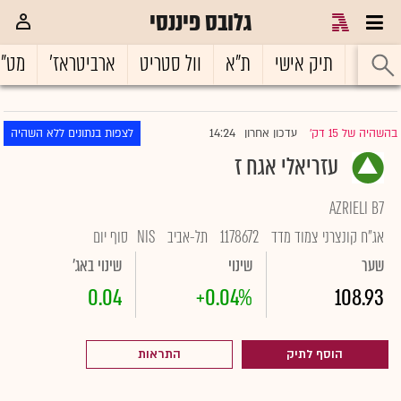
גלובס פיננסי
ראשי
תיק אישי
ת"א
וול סטריט
ארביטראז'
מט"
14:24
בהשהיה של 15 דק'
עדכון אחרון
לצפות בנתונים ללא השהיה
|
עזריאלי אגח ז
AZRIELI B7
אג"ח קונצרני צמוד מדד
1178672
תל-אביב
NIS
סוף יום
שער
שינוי
שינוי באג'
0.04
+0.04%
108.93
הוסף לתיק
התראות