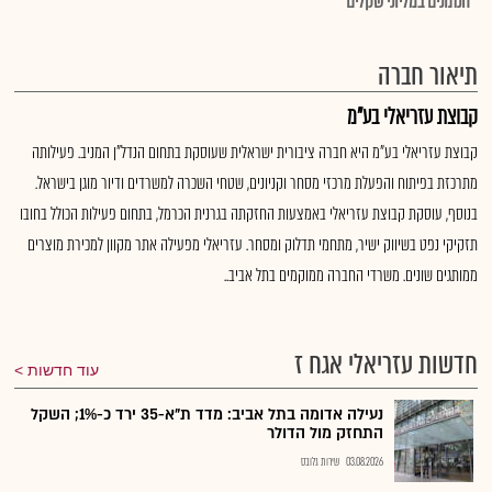
*הנתונים במליוני שקלים
תיאור חברה
קבוצת עזריאלי בע"מ
קבוצת עזריאלי בע"מ היא חברה ציבורית ישראלית שעוסקת בתחום הנדל"ן המניב. פעילותה
מתרכזת בפיתוח והפעלת מרכזי מסחר וקניונים, שטחי השכרה למשרדים ודיור מוגן בישראל.
בנוסף, עוסקת קבוצת עזריאלי באמצעות החזקתה בגרנית הכרמל, בתחום פעילות הכולל בחובו
תזקיקי נפט בשיווק ישיר, מתחמי תדלוק ומסחר. עזריאלי מפעילה אתר מקוון למכירת מוצרים
ממותגים שונים. משרדי החברה ממוקמים בתל אביב..
חדשות עזריאלי אגח ז
עוד חדשות
נעילה אדומה בתל אביב: מדד ת"א-35 ירד כ-1%; השקל
התחזק מול הדולר
03.08.2026
שירות גלובס