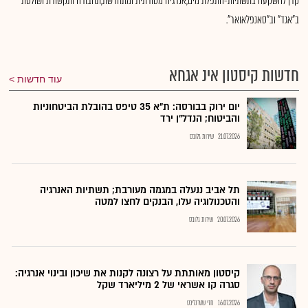
קרן להשקעה בתשתיות-התפלת מים,אנרגיה מסורתית ומתחדשת,תחבורה ותקשורת ושולטת
ב"אגד" וב"סאנפלאואר".
חדשות קיסטון אינ אגחא
עוד חדשות
יום ירוק בבורסה: ת"א 35 טיפס בהובלת הביטחוניות
והביטוח; הנדל"ן ירד
21.07.2026
שירות גלובס
תל אביב ננעלה במגמה מעורבת; תשתיות האנרגיה
והטכנולוגיה עלו, הבנקים לחצו למטה
20.07.2026
שירות גלובס
קיסטון מאותתת על רצונה לקנות את שיכון ובינוי אנרגיה:
סגרה קו אשראי של 2 מיליארד שקל
16.07.2026
חזי שטרנליכט