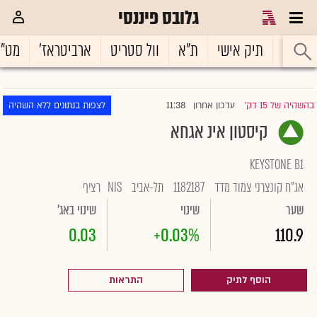
גלובס פיננסי
ראשי
תיק אישי
ת"א
וול סטריט
ארביטראז'
מט"
11:38
בהשהיה של 15 דק'
עדכון אחרון
לצפות בנתונים ללא השהיה
|
קיסטון אינ אגחא
KEYSTONE B1
אג"ח קונצרני צמוד מדד
1182187
תל-אביב
NIS
רציף
שער
שינוי
שינוי באג'
0.03
+0.03%
110.9
הוסף לתיק
התראות