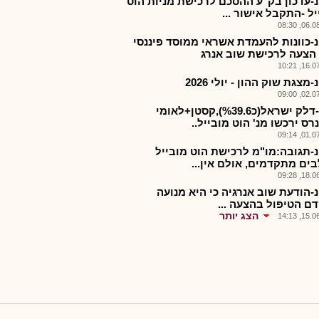
-עדכון בק"ע ההסכם לרכישת מניות הוט
ל -התקבל אישור ...
06.08.2
-כוונות להעמדת אשראי ממוסד פיננסי
הצעה לרכישת שוב אנרג
16.07.2
מצגת שוק ההון - יולי 2026
02.07.2
להב-דלק ישראל(כ%39.6),קסטן+לאומי
ס ירכשו מנ' הוט מובייל..
01.07.2
-תגובה:מו"מ לרכישת הוט מובייל
ים מתקדמים, אולם אין...
18.06.2
-הודעת שוב אנרגיה כי היא מנועה
ם הטיפול בהצעה ...
הצג יותר
15.06.2