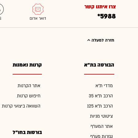
צרו איתנו קשר
*5988
חזרה למעלה
הבורסה בת"א
קרנות נאמנות
מדדי ת"א
אתר הקרנות
הרכב ת"א 35
חיפוש קרנות
הרכב ת"א 125
השוואה ביצועי קרנות
ציטוטי מניות
אתר המעו"ף
בורסות בחו"ל
נגזרות מעו"ף