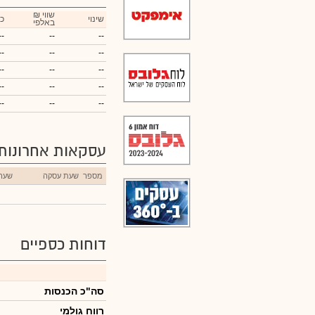
₪ שווי
שינוי
כ
באלפי
--
--
--
--
--
--
--
--
--
--
--
--
--
--
--
עסקאות אחרונות
מספר
שעת עסקה
שער
דוחות כספיים
סה"כ הכנסות
רווח גולמי