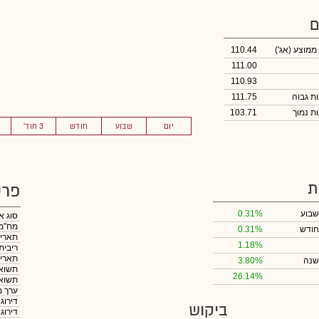
ם
 ממוצע
(אג')
110.44
111.00
110.93
111.75
103.71
יום
שבוע
חודש
3 חוד'
ת
פרט
שבוע
0.31%
סוג א
מח"מ
חודש
0.31%
תאריך
1.18%
ריבית
תאריך
שנה
3.80%
תשואה
26.14%
תשואה
ערך מ
דירוג
ביקוש
דירוג