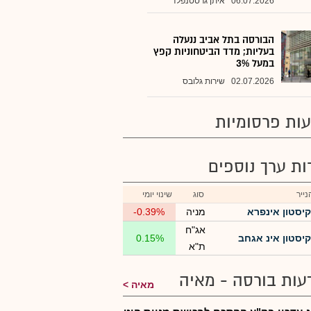
06.07.2026
איתן גרסטנפלד
הבורסה בתל אביב ננעלה
בעליות; מדד הביטחוניות קפץ
במעל 3%
02.07.2026
שירות גלובס
ות פרסומיות
רות ערך נוספים
ייר
סוג
שינוי יומי
קיסטון אינפרא
מניה
-0.39%
אג"ח
קיסטון אינ אגחב
0.15%
ת"א
עות בורסה - מאיה
מאיה