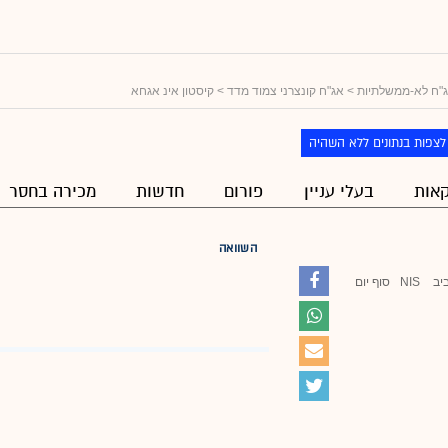
"ח לא-ממשלתיות
>
אג"ח קונצרני צמוד מדד
> קיסטון אינ אגחא
לצפות בנתונים ללא השהיה
אות
בעלי עניין
פורום
חדשות
מכירה בחסר
השוואה
יב
NIS
סוף יום