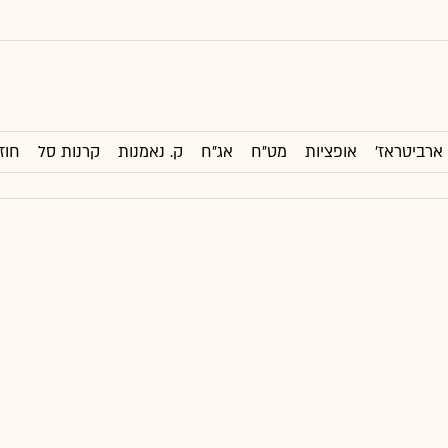
ארביטראז'
אופציות
מט"ח
אג"ח
ק. נאמנות
קרנות סל
חוז