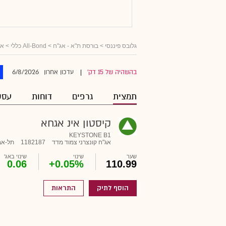
גלובס פיננסי
>
בורסת ת"א - אג"ח
>
All-Bond כללי
>
אג
6/8/2026
בהשהיה של 15 דק'
עדכון אחרון
|
תמצית
גרפים
דוחות
עסק
קיסטון אינ אגחא
KEYSTONE B1
אג"ח קונצרני צמוד מדד
1182187
תל-אב
שער
שינוי
שינוי באג'
0.06
+0.05%
110.99
הוסף לתיק
התראות