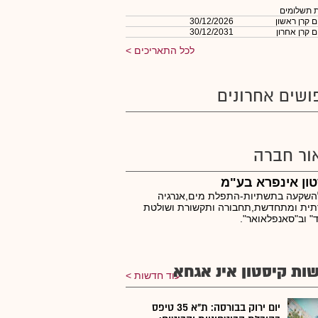
 תשלומים
 קרן ראשון
30/12/2026
 קרן אחרון
30/12/2031
לכל התאריכים
ושים אחרונים
ור חברה
ון אינפרא בע"מ
להשקעה בתשתיות-התפלת מים,אנרגיה
תית ומתחדשת,תחבורה ותקשורת ושולטת
" וב"סאנפלאואר".
ות קיסטון אינ אגחא
עוד חדשות
יום ירוק בבורסה: ת"א 35 טיפס