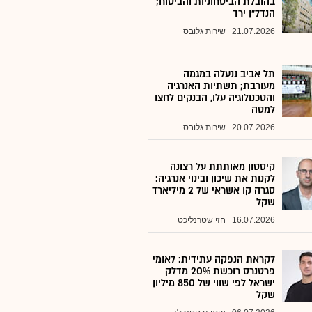
בהובלת הביטחוניות והביטוח;
הנדל"ן ירד
21.07.2026
שירות גלובס
תל אביב ננעלה במגמה
מעורבת; תשתיות האנרגיה
והטכנולוגיה עלו, הבנקים לחצו
למטה
20.07.2026
שירות גלובס
קיסטון מאותתת על רצונה
לקנות את שיכון ובינוי אנרגיה:
סגרה קו אשראי של 2 מיליארד
שקל
16.07.2026
חזי שטרנליכט
לקראת הנפקה עתידית: לאומי
פרטנרס רוכשת 20% מדלק
ישראל לפי שווי של 850 מיליון
שקל