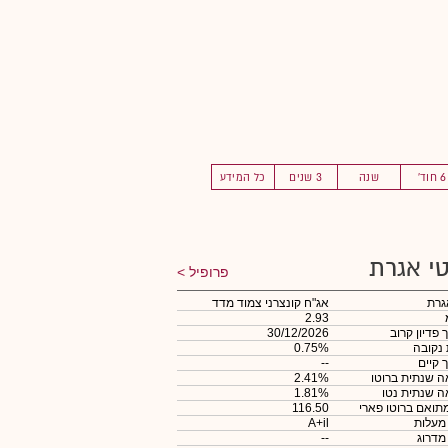
6 חוד'
שנה
3 שנים
כל המידע
י אגרת
פרופיל
גרת
אג"ח קונצרני צמוד מדד
2.93
 פדיון קרוב
30/12/2026
 נקובה
0.75%
 קיים
--
 שנתית ברוטו
2.41%
 שנתית נטו
1.81%
תואם ברוטו פארי
116.50
 מעלות
A+il
 מדרוג
--