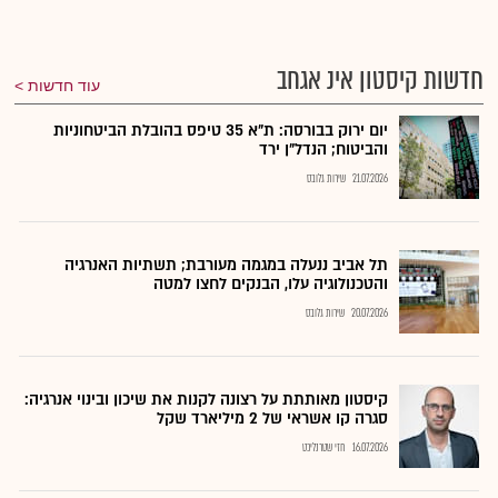
חדשות קיסטון אינ אגחב
עוד חדשות
יום ירוק בבורסה: ת"א 35 טיפס בהובלת הביטחוניות
והביטוח; הנדל"ן ירד
21.07.2026
שירות גלובס
תל אביב ננעלה במגמה מעורבת; תשתיות האנרגיה
והטכנולוגיה עלו, הבנקים לחצו למטה
20.07.2026
שירות גלובס
קיסטון מאותתת על רצונה לקנות את שיכון ובינוי אנרגיה:
סגרה קו אשראי של 2 מיליארד שקל
16.07.2026
חזי שטרנליכט