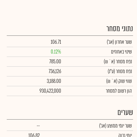
נתוני מסחר
שער אחרון
(אג')
106.71
שינוי באחוזים
0.12%
נפח מסחר
(א` ₪)
785.00
נפח מסחר
(ע"נ)
736,126
שווי שוק
(א` ₪)
3,188.00
הון רשום למסחר
930,422,000
שערים
שער יומי ממוצע
(אג')
--
יומי גבוה
106.82