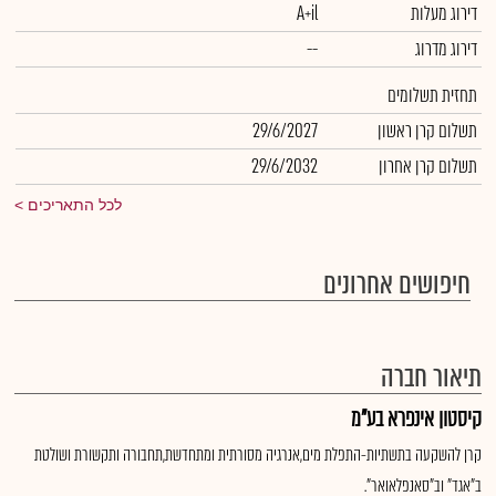
דירוג מעלות
A+il
דירוג מדרוג
--
תחזית תשלומים
תשלום קרן ראשון
29/6/2027
תשלום קרן אחרון
29/6/2032
לכל התאריכים
חיפושים אחרונים
תיאור חברה
קיסטון אינפרא בע"מ
קרן להשקעה בתשתיות-התפלת מים,אנרגיה מסורתית ומתחדשת,תחבורה ותקשורת ושולטת
ב"אגד" וב"סאנפלאואר".