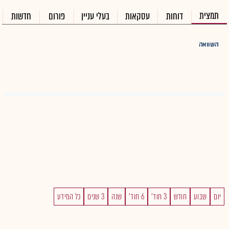
תמצית
דוחות
עסקאות
בעלי עניין
פורום
חדשות
השוואה
יום
שבוע
חודש
3 חוד'
6 חוד'
שנה
3 שנים
כל המידע