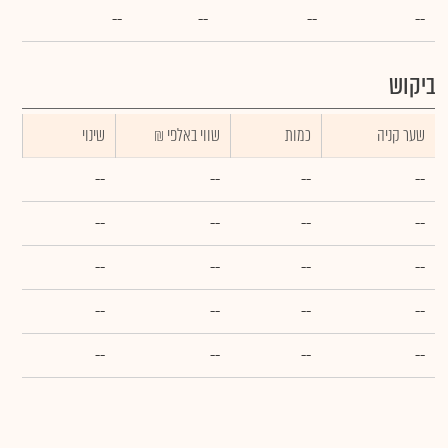
--
--
--
--
ביקוש
שער קניה
כמות
₪ שווי באלפי
שינוי
--
--
--
--
--
--
--
--
--
--
--
--
--
--
--
--
--
--
--
--