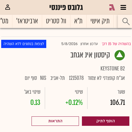
גלובס פיננסי
ראשי
תיק אישי
ת"א
וול סטריט
ארביטראז'
מט"
5/8/2026
בהשהיה של 15 דק'
עדכון אחרון
לצפות בנתונים ללא השהיה
|
קיסטון אינ אגחב
KEYSTONE B2
אג"ח קונצרני לא צמוד
1215078
תל-אביב
NIS
סוף יום
שער
שינוי
שינוי באג'
0.13
+0.12%
106.71
הוסף לתיק
התראות