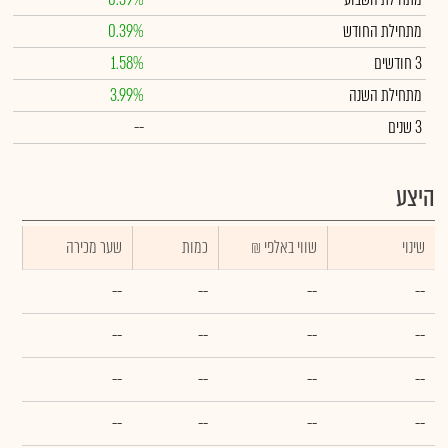
מתחילת החודש
0.39%
3 חודשים
1.58%
מתחילת השנה
3.99%
3 שנים
--
היצע
שינוי
₪ שווי באלפי
כמות
שער מכירה
--
--
--
--
--
--
--
--
--
--
--
--
--
--
--
--