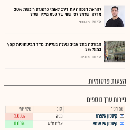
לקראת הנפקה עתידית: לאומי פרטנרס רוכשת 20%
מדלק ישראל לפי שווי של 850 מיליון שקל
06.07.2026
איתן גרסטנפלד
הבורסה בתל אביב ננעלה בעליות; מדד הביטחוניות קפץ
במעל 3%
02.07.2026
שירות גלובס
הצעות פרסומיות
ניירות ערך נוספים
שם הנייר
סוג
שינוי יומי
קיסטון אינפרא
מניה
-2.00%
קיסטון אינ אגחא
אג"ח ת"א
0.05%