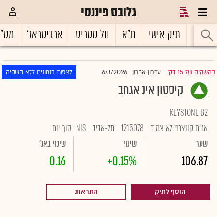
גלובס פיננסי
ראשי
תיק אישי
ת"א
וול סטריט
ארביטראז'
מט"
6/8/2026
בהשהיה של 15 דק'
עדכון אחרון
לצפות בנתונים ללא השהיה
|
קיסטון אינ אגחב
KEYSTONE B2
אג"ח קונצרני לא צמוד
1215078
תל-אביב
NIS
סוף יום
שער
שינוי
שינוי באג'
0.16
+0.15%
106.87
הוסף לתיק
התראות