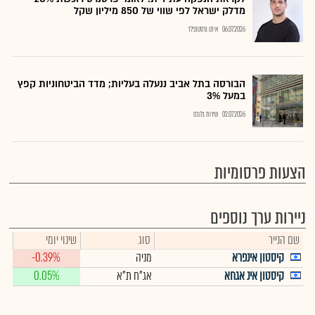
מדלק ישראל לפי שווי של 850 מיליון שקל
06.07.2026
איתן גרסטנפלד
הבורסה בתל אביב ננעלה בעליות; מדד הביטחוניות קפץ
במעל 3%
02.07.2026
שירות גלובס
הצעות פרסומיות
ניירות ערך נוספים
שם הנייר
סוג
שינוי יומי
קיסטון אינפרא
מניה
-0.39%
קיסטון אינ אגחא
אג"ח ת"א
0.05%