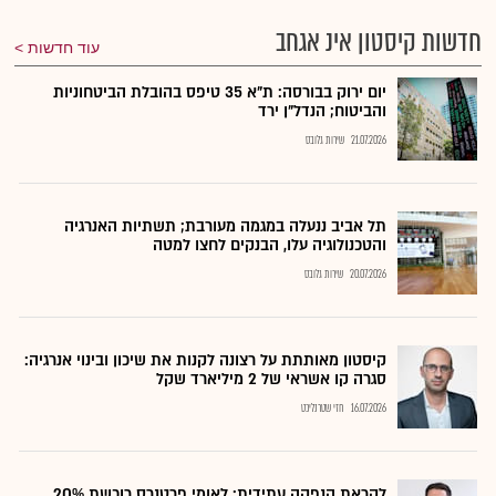
חדשות קיסטון אינ אגחב
עוד חדשות
יום ירוק בבורסה: ת"א 35 טיפס בהובלת הביטחוניות
והביטוח; הנדל"ן ירד
21.07.2026
שירות גלובס
תל אביב ננעלה במגמה מעורבת; תשתיות האנרגיה
והטכנולוגיה עלו, הבנקים לחצו למטה
20.07.2026
שירות גלובס
קיסטון מאותתת על רצונה לקנות את שיכון ובינוי אנרגיה:
סגרה קו אשראי של 2 מיליארד שקל
16.07.2026
חזי שטרנליכט
לקראת הנפקה עתידית: לאומי פרטנרס רוכשת 20%