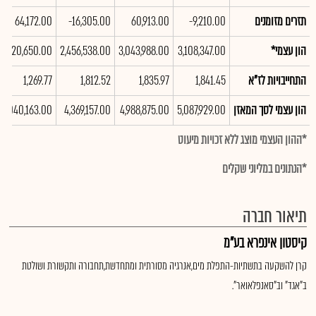
תזרים מזומנים
-9,210.00
60,913.00
-16,305.00
64,172.00
הון עצמי*
3,108,347.00
3,043,988.00
2,456,538.00
2,320,650.00
התחייבויות לז"א
1,841.45
1,835.97
1,812.52
1,269.77
הון עצמי לסך המאזן
5,087,929.00
4,988,875.00
4,369,157.00
4,040,163.00
*ההון העצמי מוצג ללא זכויות מיעוט
*הנתונים במליוני שקלים
תיאור חברה
קיסטון אינפרא בע"מ
קרן להשקעה בתשתיות-התפלת מים,אנרגיה מסורתית ומתחדשת,תחבורה ותקשורת ושולטת
ב"אגד" וב"סאנפלאואר".