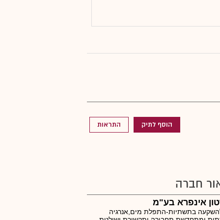
הוסף לתיק
התראות
ור חברה
ון אינפרא בע"מ
להשקעה בתשתיות-התפלת מים,אנרגיה
תית ומתחדשת,תחבורה ותקשורת ושולטת