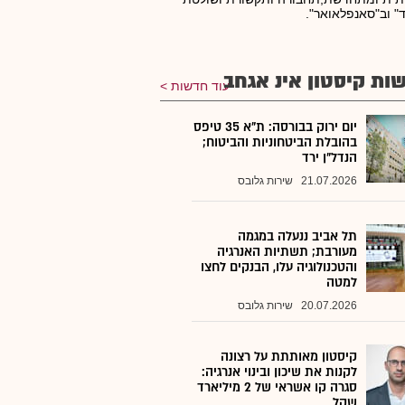
" וב"סאנפלאואר".
ות קיסטון אינ אגחב
עוד חדשות
יום ירוק בבורסה: ת"א 35 טיפס
בהובלת הביטחוניות והביטוח;
הנדל"ן ירד
21.07.2026
שירות גלובס
תל אביב ננעלה במגמה
מעורבת; תשתיות האנרגיה
והטכנולוגיה עלו, הבנקים לחצו
למטה
20.07.2026
שירות גלובס
קיסטון מאותתת על רצונה
לקנות את שיכון ובינוי אנרגיה:
סגרה קו אשראי של 2 מיליארד
שקל