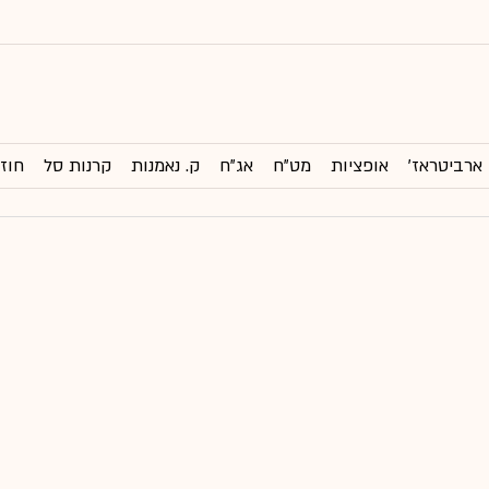
ארביטראז'
אופציות
מט"ח
אג"ח
ק. נאמנות
קרנות סל
חוזי