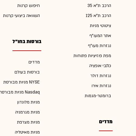
הרכב ת"א 35
חיפוש קרנות
הרכב ת"א 125
השוואה ביצועי קרנות
ציטוטי מניות
אתר המעו"ף
בורסות בחו"ל
נגזרות מעו"ף
מפת פוזיציות פתוחות
מדדים
כתבי אופציה
בורסות בעולם
נגזרות דולר
מניות מבורסת NYSE
נגזרות אירו
מניות מבורסת Nasdaq
ברומטר-מגמות
מניות מלונדון
מניות מגרמניה
מדדים
מניות מצרפת
מניות מאיטליה