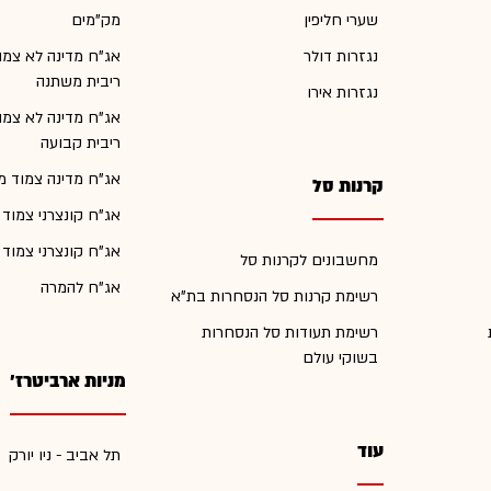
שערי חליפין
מק"מים
נגזרות דולר
אג"ח מדינה לא צמו
ריבית משתנה
נגזרות אירו
אג"ח מדינה לא צמו
ריבית קבועה
אג"ח מדינה צמוד מ
קרנות סל
אג"ח קונצרני צמוד
אג"ח קונצרני צמוד
מחשבונים לקרנות סל
אג"ח להמרה
רשימת קרנות סל הנסחרות בת"א
רשימת תעודות סל הנסחרות
בשוקי עולם
מניות ארביטרז'
עוד
תל אביב - ניו יורק