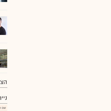
הצע
ניי
שם הנ