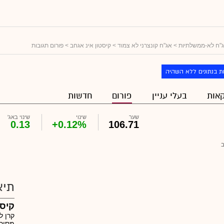
"ח לא-ממשלתיות
>
אג"ח קונצרני לא צמוד
>
קיסטון אינ אגחב
> פורום תגובות
ת בנתונים ללא השהיה
אות
בעלי עניין
פורום
חדשות
שער
שינוי
שינוי באג'
0.13
+0.12%
106.71
תיא
קיסט
קרן 
מסור