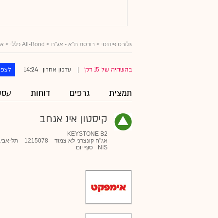
גלובס פיננסי
>
בורסת ת"א - אג"ח
>
All-Bond כללי
>
אג
14:24
בהשהיה של 15 דק'
עדכון אחרון
לצפו
|
תמצית
גרפים
דוחות
עסק
קיסטון אינ אגחב
KEYSTONE B2
אג"ח קונצרני לא צמוד
1215078
תל-אביב
NIS
סוף יום