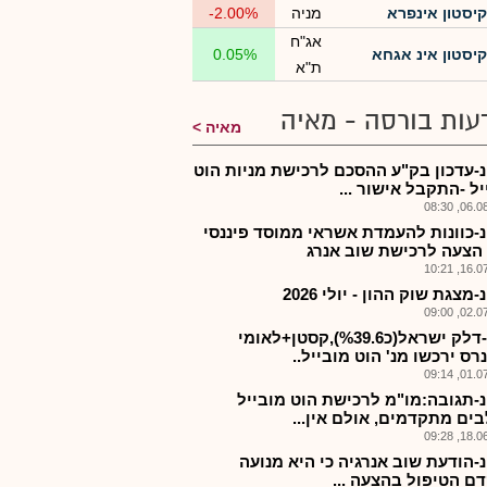
קיסטון אינפרא
מניה
-2.00%
אג"ח
קיסטון אינ אגחא
0.05%
ת"א
עות בורסה - מאיה
מאיה
-עדכון בק"ע ההסכם לרכישת מניות הוט
ל -התקבל אישור ...
06.08.2
-כוונות להעמדת אשראי ממוסד פיננסי
הצעה לרכישת שוב אנרג
16.07.2
מצגת שוק ההון - יולי 2026
02.07.2
להב-דלק ישראל(כ%39.6),קסטן+לאומי
ס ירכשו מנ' הוט מובייל..
01.07.2
-תגובה:מו"מ לרכישת הוט מובייל
ים מתקדמים, אולם אין...
18.06.2
-הודעת שוב אנרגיה כי היא מנועה
ם הטיפול בהצעה ...