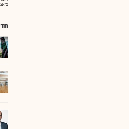
ב"אגד
חדש