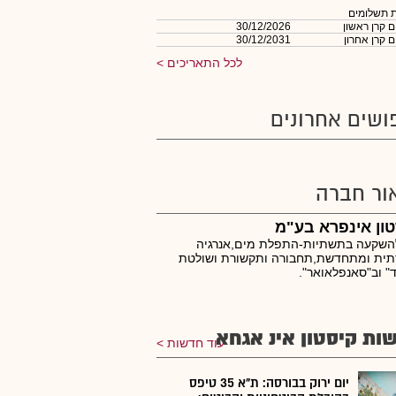
 תשלומים
 קרן ראשון
30/12/2026
 קרן אחרון
30/12/2031
לכל התאריכים
ושים אחרונים
ור חברה
ון אינפרא בע"מ
להשקעה בתשתיות-התפלת מים,אנרגיה
תית ומתחדשת,תחבורה ותקשורת ושולטת
" וב"סאנפלאואר".
ות קיסטון אינ אגחא
עוד חדשות
יום ירוק בבורסה: ת"א 35 טיפס