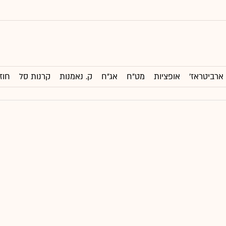
ארביטראז'
אופציות
מט"ח
אג"ח
ק. נאמנות
קרנות סל
חוז