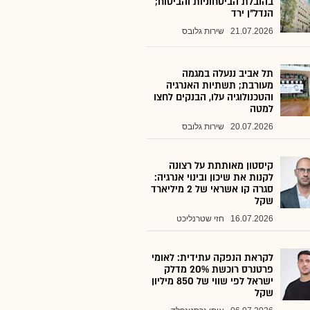
בהובלת הביטחוניות והביטוח;
הנדל"ן ירד
21.07.2026
שירות גלובס
תל אביב ננעלה במגמה
מעורבת; תשתיות האנרגיה
והטכנולוגיה עלו, הבנקים לחצו
למטה
20.07.2026
שירות גלובס
קיסטון מאותתת על רצונה
לקנות את שיכון ובינוי אנרגיה:
סגרה קו אשראי של 2 מיליארד
שקל
16.07.2026
חזי שטרנליכט
לקראת הנפקה עתידית: לאומי
פרטנרס רוכשת 20% מדלק
ישראל לפי שווי של 850 מיליון
שקל