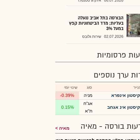
06.07.2026
איתן גרסטנפלד
הבורסה בתל אביב ננעלה
בעליות; מדד הביטחוניות קפץ
במעל 3%
02.07.2026
שירות גלובס
ות פרסומיות
רות ערך נוספים
ייר
סוג
שינוי יומי
קיסטון אינפרא
מניה
-0.39%
אג"ח
קיסטון אינ אגחב
0.15%
ת"א
עות בורסה - מאיה
מאיה