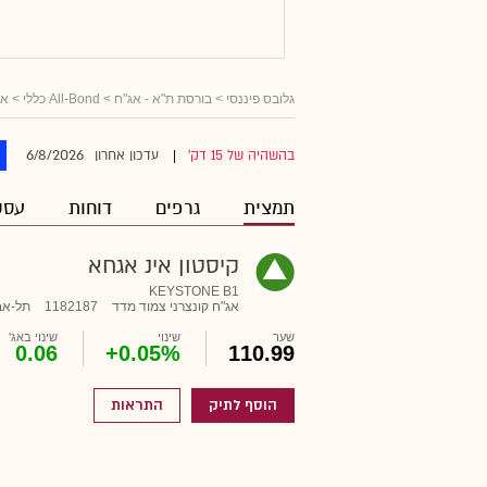
גלובס פיננסי
>
בורסת ת"א - אג"ח
>
All-Bond כללי
>
אג
6/8/2026
בהשהיה של 15 דק'
עדכון אחרון
|
תמצית
גרפים
דוחות
עסק
קיסטון אינ אגחא
KEYSTONE B1
אג"ח קונצרני צמוד מדד
1182187
תל-אב
שער
שינוי
שינוי באג'
0.06
+0.05%
110.99
הוסף לתיק
התראות