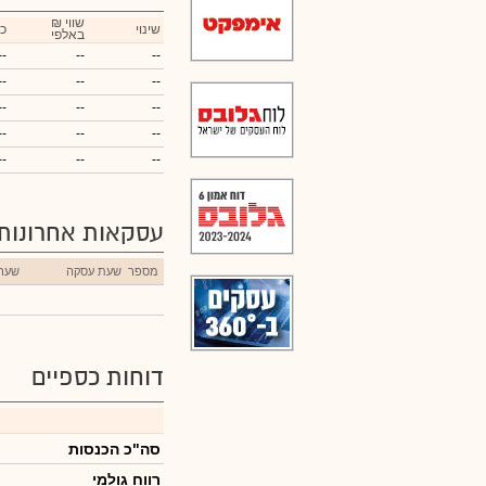
₪ שווי
שינוי
כ
באלפי
--
--
--
--
--
--
--
--
--
--
--
--
--
--
--
עסקאות אחרונות
מספר
שעת עסקה
שער
דוחות כספיים
סה"כ הכנסות
רווח גולמי