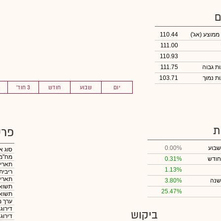
ם
 ממוצע
(אג')
110.44
111.00
110.93
111.75
103.71
יום
שבוע
חודש
3 חוד'
ת
פרט
שבוע
0.00%
סוג א
מח"מ
חודש
0.31%
תאריך
1.13%
ריבית
תאריך
שנה
3.80%
תשואה
25.47%
תשואה
ערך מ
דירוג
ביקוש
דירוג