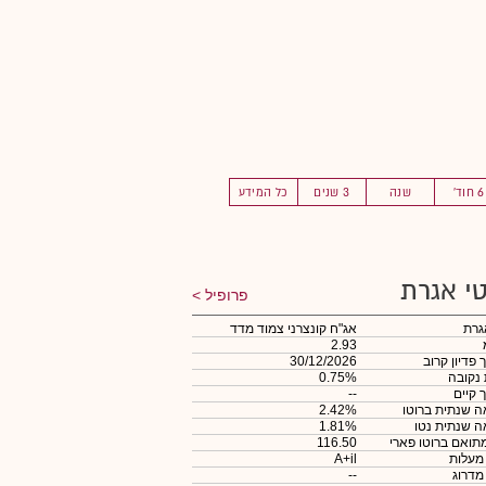
6 חוד'
שנה
3 שנים
כל המידע
י אגרת
פרופיל
גרת
אג"ח קונצרני צמוד מדד
2.93
 פדיון קרוב
30/12/2026
 נקובה
0.75%
 קיים
--
 שנתית ברוטו
2.42%
 שנתית נטו
1.81%
תואם ברוטו פארי
116.50
 מעלות
A+il
 מדרוג
--