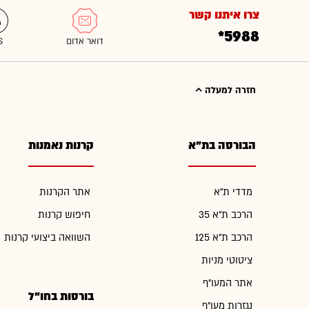
צרו איתנו קשר
*5988
חזרה למעלה
הבורסה בת"א
קרנות נאמנות
מדדי ת"א
אתר הקרנות
הרכב ת"א 35
חיפוש קרנות
הרכב ת"א 125
השוואה ביצועי קרנות
ציטוטי מניות
אתר המעו"ף
בורסות בחו"ל
נגזרות מעו"ף