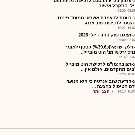
-עדכון בק"ע ההסכם לרכישת מניות הוט
ל -התקבל אישור ...
06.08.2
-כוונות להעמדת אשראי ממוסד פיננסי
הצעה לרכישת שוב אנרג
16.07.2
מצגת שוק ההון - יולי 2026
02.07.2
להב-דלק ישראל(כ%39.6),קסטן+לאומי
ס ירכשו מנ' הוט מובייל..
01.07.2
-תגובה:מו"מ לרכישת הוט מובייל
ים מתקדמים, אולם אין...
18.06.2
-הודעת שוב אנרגיה כי היא מנועה
ם הטיפול בהצעה ...
הצג יותר
15.06.2