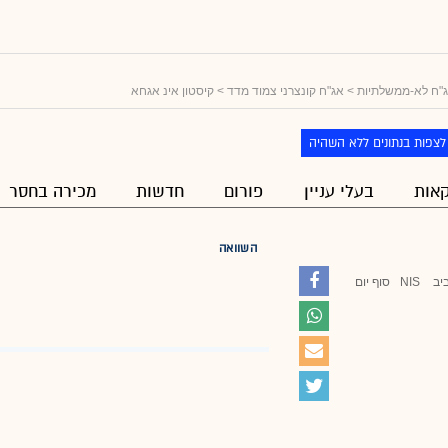
"ח לא-ממשלתיות
>
אג"ח קונצרני צמוד מדד
> קיסטון אינ אגחא
לצפות בנתונים ללא השהיה
אות
בעלי עניין
פורום
חדשות
מכירה בחסר
השוואה
יב
NIS
סוף יום