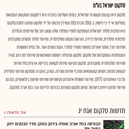
סלקום ישראל בע"מ
סלקום היא קבוצת תקשורת ישראלית. בעלת השליטה בחברה היא דיסקונט השקעות הנמצאת
בשליטת אי די בי פיתוח. ב-2011 חברת 013 נטוויז'ן נרכשה על ידי סלקום ומוזגה לתוכה.סלקום
היא ספקית סלולר ישראלית המספקת למנויי הסלולר שלה מגוון רחב של שירותים הכוללים
טלפוניה סלולרית, שירותי נדידה, הודעות טקסט ומולטימדיה, שירותי סלולר ונתונים מתקדמים
ושירותי ערך מוסף אחרים בתחומי משרד סלולרי, הגנת נתונים ועוד, על בסיס התשתית
הטכנולוגית המתקדמת של סלקום. סלקום מפעילה רשתות המאפשרות שירותי פס רחב מהיר
ושירותי מולטימדיה מתקדמים. סלקום מציעה שירות לקוחות בפריסה ארצית כולל שירות
לקוחות טלפוני, חנויות קמעונאיות ומרכזי שירות ומכירה. כמו כן, החברה מספקת שירותי טלוויזיה
על גבי האינטרנט (OTT), שירותי תשתית אינטרנט וקישוריות ושירותי שיחות בינלאומיים, כמו גם
שירותי טלפון נייחים בישראל. מניות סלקום נסחרות בבורסה לניירות ערך בתל אביב (סלקם)..
חדשות סלקום אגח יג
עוד חדשות
הבורסה בתל אביב ננעלה בירוק בוהק; מדד הבנקים זינק
במעל 5%