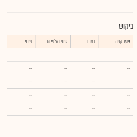
--
--
--
--
ביקוש
שער קניה
כמות
₪ שווי באלפי
שינוי
--
--
--
--
--
--
--
--
--
--
--
--
--
--
--
--
--
--
--
--