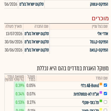
הפניקס-ע.שוק
סלקום ישראל בע"מ
30/06/2026
מוכרים
שם בעל עניין
שם החברה
תאריך פעולה
כמ
אדדי אלי
סלקום ישראל בע"מ
13/07/2026
66
הפניקס-ק.גמל
סלקום ישראל בע"מ
30/06/2026
52
הפניקס-ק.נאמ
סלקום ישראל בע"מ
30/06/2026
75
משקל האגרת במדדים בהם היא נכללת
משקל
תשואת המדד
שם המדד
במדד
(% שינוי חודשי)
0.39%
0.05%
All-Bond כללי
0.34%
0.07%
אג"ח לא-ממשלתיות
0.53%
0.27%
תל בונד-שקלי
0.41%
0.11%