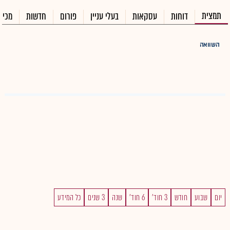
תמצית
דוחות
עסקאות
בעלי עניין
פורום
חדשות
מכיר
השוואה
יום
שבוע
חודש
3 חוד'
6 חוד'
שנה
3 שנים
כל המידע