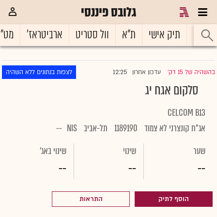
גלובס פיננסי
ראשי
תיק אישי
ת"א
וול סטריט
ארביטראז'
מט"
12:25
בהשהיה של 15 דק'
עדכון אחרון
לצפות בנתונים ללא השהיה
|
סלקום אגח יג
CELCOM B13
אג"ח קונצרני לא צמוד
1189190
תל-אביב
NIS
--
שער
שינוי
שינוי באג'
--
--
--
הוסף לתיק
התראות