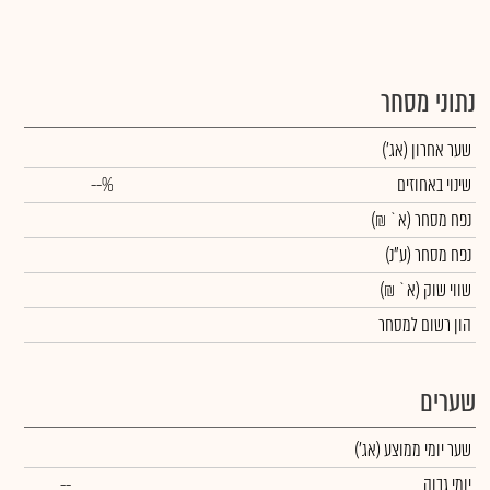
נתוני מסחר
שער אחרון
(אג')
שינוי באחוזים
--%
נפח מסחר
(א` ₪)
נפח מסחר
(ע"נ)
שווי שוק
(א` ₪)
הון רשום למסחר
שערים
שער יומי ממוצע
(אג')
יומי גבוה
--