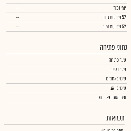
יומי נמוך
--
52 שבועות גבוה
--
52 שבועות נמוך
--
נתוני פתיחה
שער פתיחה
שער בסיס
שינוי באחוזים
שינוי
ב- אג'
נפח מסחר
(א` ₪)
תשואות
מתחילת השבוע