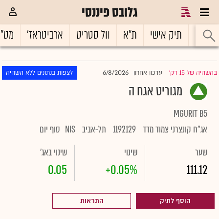
גלובס פיננסי
ראשי
תיק אישי
ת"א
וול סטריט
ארביטראז'
מט"
6/8/2026
בהשהיה של 15 דק'
עדכון אחרון
לצפות בנתונים ללא השהיה
|
מגוריט אגח ה
MGURIT B5
אג"ח קונצרני צמוד מדד
1192129
תל-אביב
NIS
סוף יום
שער
שינוי
שינוי באג'
0.05
+0.05%
111.12
הוסף לתיק
התראות