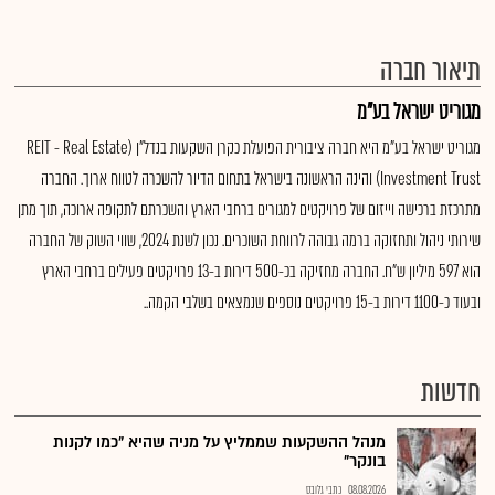
תיאור חברה
מגוריט ישראל בע"מ
מגוריט ישראל בע"מ היא חברה ציבורית הפועלת כקרן השקעות בנדל"ן (REIT - Real Estate
Investment Trust) והינה הראשונה בישראל בתחום הדיור להשכרה לטווח ארוך. החברה
מתרכזת ברכישה וייזום של פרויקטים למגורים ברחבי הארץ והשכרתם לתקופה ארוכה, תוך מתן
שירותי ניהול ותחזוקה ברמה גבוהה לרווחת השוכרים. נכון לשנת 2024, שווי השוק של החברה
הוא 597 מיליון ש"ח. החברה מחזיקה בכ-500 דירות ב-13 פרויקטים פעילים ברחבי הארץ
ובעוד כ-1100 דירות ב-15 פרויקטים נוספים שנמצאים בשלבי הקמה..
חדשות
מנהל ההשקעות שממליץ על מניה שהיא "כמו לקנות
בונקר"
08.08.2026
כתבי גלובס