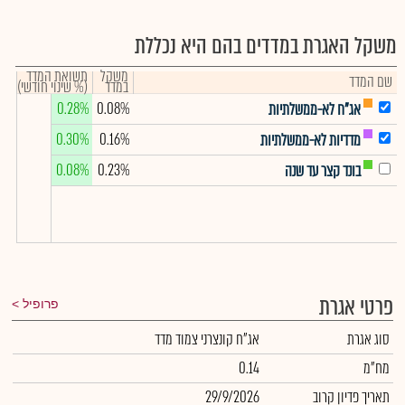
משקל האגרת במדדים בהם היא נכללת
משקל
תשואת המדד
שם המדד
במדד
(% שינוי חודשי)
0.28%
0.08%
אג"ח לא-ממשלתיות
0.30%
0.16%
מדדיות לא-ממשלתיות
0.08%
0.23%
בונד קצר עד שנה
פרטי אגרת
פרופיל
סוג אגרת
אג"ח קונצרני צמוד מדד
מח"מ
0.14
תאריך פדיון קרוב
29/9/2026