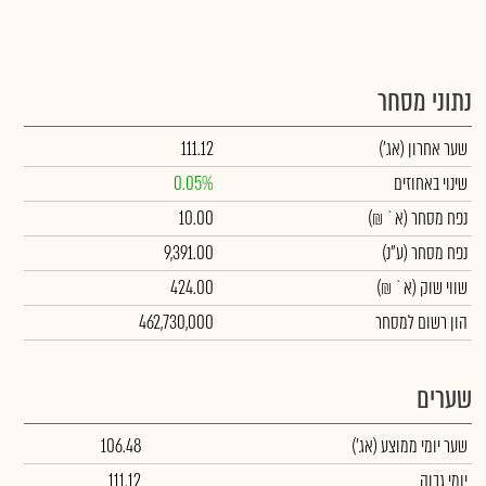
נתוני מסחר
שער אחרון
(אג')
111.12
שינוי באחוזים
0.05%
נפח מסחר
(א` ₪)
10.00
נפח מסחר
(ע"נ)
9,391.00
שווי שוק
(א` ₪)
424.00
הון רשום למסחר
462,730,000
שערים
שער יומי ממוצע
(אג')
106.48
יומי גבוה
111.12