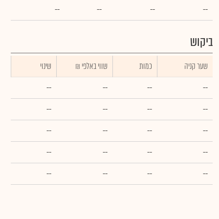
--
--
--
--
ביקוש
שער קניה
כמות
₪ שווי באלפי
שינוי
--
--
--
--
--
--
--
--
--
--
--
--
--
--
--
--
--
--
--
--