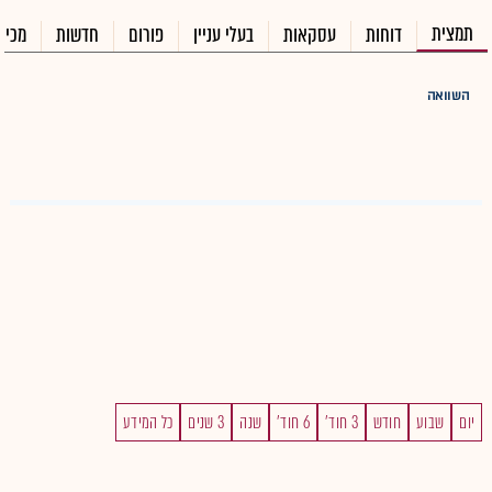
תמצית
דוחות
עסקאות
בעלי עניין
פורום
חדשות
מכיר
השוואה
יום
שבוע
חודש
3 חוד'
6 חוד'
שנה
3 שנים
כל המידע