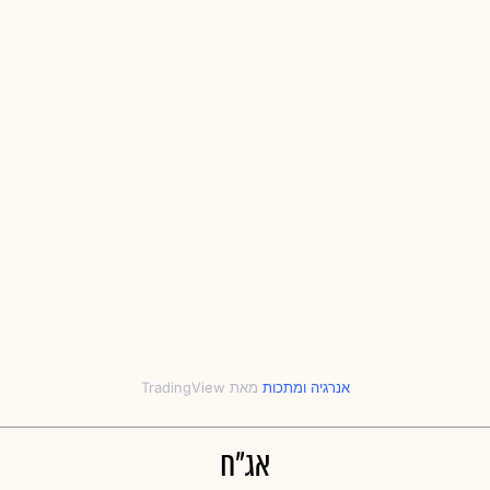
אנרגיה
‎ו‎
מתכות
אג"ח