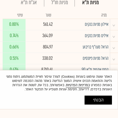
מניות ת"א
מניות חו"ל
אג"ח ת"א
מניה
שער
שינוי
^
איילון מניות בנקים
561.42
0.80%
^
אילים מניות בנקים
364.09
0.74%
^
הראל מעו"ף בריבוע
804.97
0.66%
^
הראל מניות פיננסים
338.02
0.51%
^
קסם אקטיב ת"א 90
8,710.61
0.47%
האתר עושה שימוש בעוגיות (Cookies) לצורך שיפור חוויית המשתמש, ניתוח נתוני
גלישה והתאמת תכנים אישית. המשך הגלישה באתר מהווה הסכמה לשימוש
לרשימה המלאה
בעוגיות כמפורט
במדיניות הפרטיות
. באפשרותך, בכל עת, לשנות את הגדרות
העוגיות בדפדפן. לידיעתך, חסימת עוגיות תשפיע על תפקוד האתר.
הבנתי