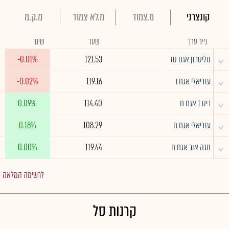
קונצרני
מ.צמוד
מ.לא צמוד
מ.ק.מ
נייר ערך
שער
שינוי
^
מליסרון אגח טז
121.53
-0.01%
^
עזריאלי אגח ד
119.16
-0.02%
^
ריט 1 אגח ח
114.40
0.09%
^
עזריאלי אגח ח
108.29
0.18%
^
מגה אור אגח ח
119.44
0.00%
לרשימה המלאה
קרנות סל