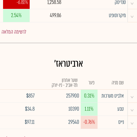
^
סנדיסק
1,258.58
-6.81%
^
מיקרוסופט
499.86
2.54%
לרשימה המלאה
ארביטראז'
שער אחרון
שם מניה
פער
תל-אביב - ניו-יורק
^
אלביט מערכות
0.31%
257900
$857
^
טבע
1.11%
10390
$34.8
^
נייס
-0.76%
29540
$97.11