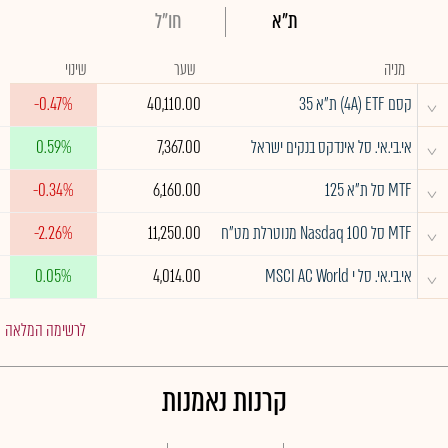
ת"א
חו"ל
מניה
שער
שינוי
^
קסם 4A) ETF) ת"א 35
40,110.00
-0.47%
^
אי.בי.אי. סל אינדקס בנקים ישראל
7,367.00
0.59%
^
MTF סל ת"א 125
6,160.00
-0.34%
^
MTF סל Nasdaq 100 מנוטרלת מט"ח
11,250.00
-2.26%
^
אי.בי.אי. סל י MSCI AC World
4,014.00
0.05%
לרשימה המלאה
קרנות נאמנות