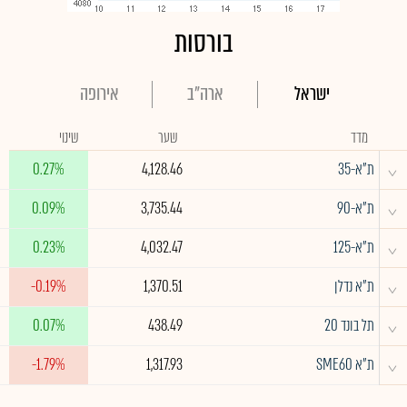
בורסות
ישראל
ארה"ב
אירופה
מדד
שער
שינוי
^
ת"א-35
4,128.46
0.27%
^
ת"א-90
3,735.44
0.09%
^
ת"א-125
4,032.47
0.23%
^
ת"א נדלן
1,370.51
-0.19%
^
תל בונד 20
438.49
0.07%
^
ת"א SME60
1,317.93
-1.79%