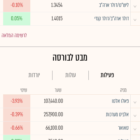
^
ליש"ט/דולר ארה"ב
1.3454
-0.10%
^
דולר ארה"ב/דולר קנדי
1.4015
0.05%
לרשימה המלאה
מבט לבורסה
פעילות
עולות
יורדות
מניה
שער
שינוי
^
פאלו אלטו
107,440.00
-3.93%
^
אלביט מערכות
257,900.00
-0.39%
^
טאואר
66,100.00
-0.66%