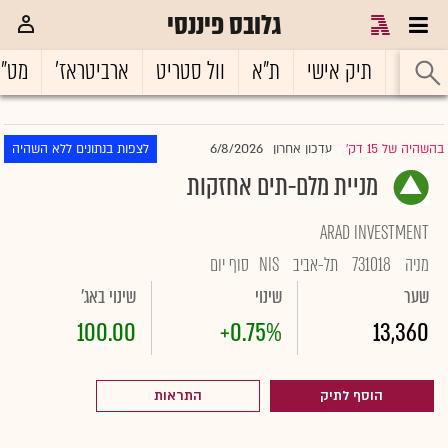
גלובס פיננסי
ראשי
תיק אישי
ת"א
וול סטריט
ארביטראז'
מט"
6/8/2026
בהשהיה של 15 דק'
עדכון אחרון
לצפות בנתונים ללא השהיה
|
מניית מלם-תים אחזקות
ARAD INVESTMENT
מניה
731018
תל-אביב
NIS
סוף יום
שער
שינוי
שינוי באג'
100.00
+0.75%
13,360
הוסף לתיק
התראות