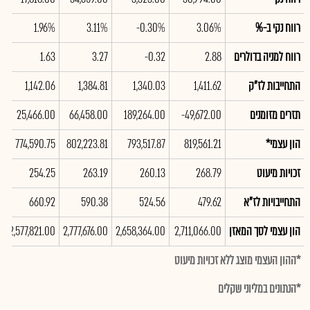
רווח נקי ב-%
3.06%
-0.30%
3.11%
1.96%
%
רווח למניה בדולרים
2.88
-0.32
3.27
1.63
8
התחייבות לז"ק
1,411.62
1,340.03
1,384.81
1,142.06
2
תזרים מזומנים
-49,672.00
189,264.00
66,458.00
25,466.00
0
הון עצמי*
819,561.21
793,517.87
802,223.81
774,590.75
0
זכויות מיעוט
268.79
260.13
263.19
254.25
0
התחייבויות לז"א
479.62
524.56
590.38
660.92
2
הון עצמי לסך המאזן
2,711,066.00
2,658,364.00
2,777,676.00
2,577,821.00
0
*ההון העצמי מוצג ללא זכויות מיעוט
*הנתונים במליוני שקלים