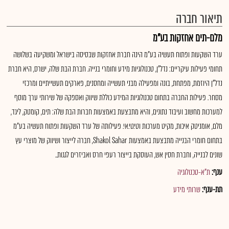
תיאור חברה
מלם-תים אחזקות בע"מ
ערד השקעות ופתוח תעשיה בע"מ הינה חברת אחזקות שבסיסה בישראל ומשקיעה בשלושה
תחומי פעילות עיקריים: נדל"ן, טכנולוגיות מידע וחומרי בנייה. חברת הבת שלה, ישרס, היא חברת
נדל"ן היוזמת, מפתחת, בונה ומפעילה מבני תעשייה ומחסנים, פארקים תעשייתיים ומרכזי
מסחר. פעילות החברה בתחום טכנולוגיות המידע כוללת שיווק ואספקה של שירותי ערך מוסף
למערכות מחשוב ועיבוד נתונים, והיא מתבצעת באמצעות חברות הבת שלה: תים, קומטק, ליגד,
מלם, אומניטק איכות, מקיט מערכות וטי.טי.אי. פעילותה של ערד השקעות ופתוח תעשיה בע"מ
בתחום חומרי הבנייה מתבצעת באמצעות Shakol Sahar, חברה לייצור ושיווק של מוצרי עץ
שונים לבנייה, וחברת חסין אש, העוסקת בייצור רעפי חרס ואביזרים לגגות..
ענף:
ת"א-טכנולוגיה
תת-ענף:
שרותי מידע