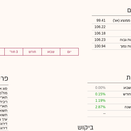
ם
 ממוצע
(אג')
99.41
106.22
106.18
106.23
100.94
יום
שבוע
חודש
3 חוד'
ת
פרט
שבוע
0.00%
סוג א
מח"מ
חודש
0.15%
תאריך
1.19%
ריבית
תאריך
שנה
2.87%
תשואה
--
תשואה
ערך מ
דירוג
ביקוש
דירוג