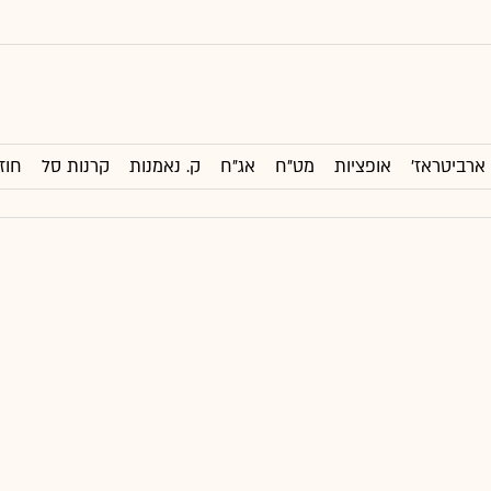
ארביטראז'
אופציות
מט"ח
אג"ח
ק. נאמנות
קרנות סל
חוז