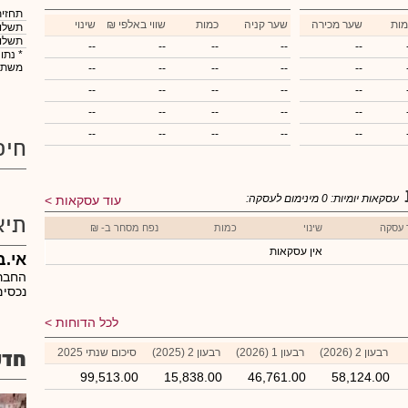
תחזית
מות
שער מכירה
שער קניה
כמות
₪ שווי באלפי
שינוי
תשלום
תשלום
--
--
--
--
--
* נתו
משתנ
--
--
--
--
--
--
--
--
--
--
--
--
--
--
--
--
--
--
--
--
חיפ
עסקאות יומיות:
0
מינימום לעסקה:
עוד עסקאות
תיא
 עסקה
שינוי
כמות
נפח מסחר ב- ₪
אין עסקאות
אי.ב
החברה
נכסים
לכל הדוחות
רבעון 2 (2026)
רבעון 1 (2026)
רבעון 2 (2025)
סיכום שנתי 2025
חדש
99,513.00
15,838.00
46,761.00
58,124.00