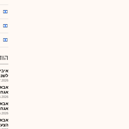
הוד
לשנת 26
026, 17:34
אגח 
026, 15:16
אגח 
026, 14:25
אבאפ
הצעת מ