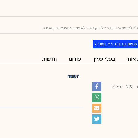
"ח לא-ממשלתיות
>
אג"ח קונצרני לא צמוד
> איביאי פק אגח ג
לצפות בנתונים ללא השהיה
אות
בעלי עניין
פורום
חדשות
השוואה
ב
NIS
סוף יום