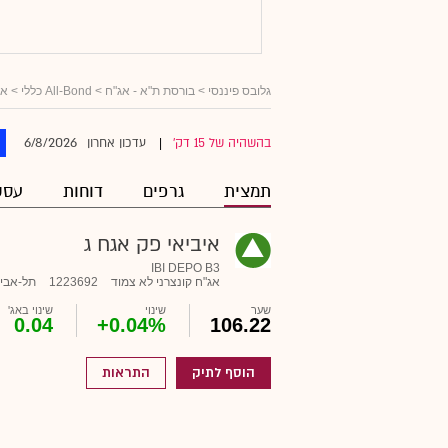
גלובס פיננסי
>
בורסת ת"א - אג"ח
>
All-Bond כללי
>
אג
6/8/2026
בהשהיה של 15 דק'
עדכון אחרון
|
תמצית
גרפים
דוחות
עסק
איביאי פק אגח ג
IBI DEPO B3
אג"ח קונצרני לא צמוד
1223692
תל-אבי
שער
שינוי
שינוי באג'
0.04
+0.04%
106.22
הוסף לתיק
התראות