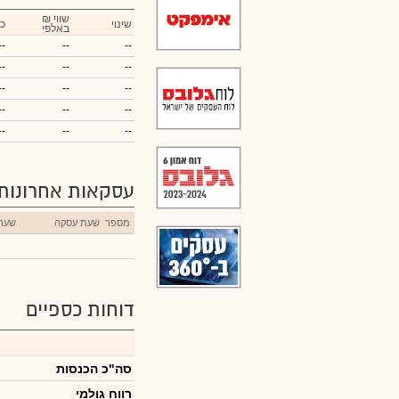
₪ שווי
שינוי
כ
באלפי
--
--
--
--
--
--
--
--
--
--
--
--
--
--
--
עסקאות אחרונות
מספר
שעת עסקה
שער
דוחות כספיים
סה"כ הכנסות
רווח גולמי