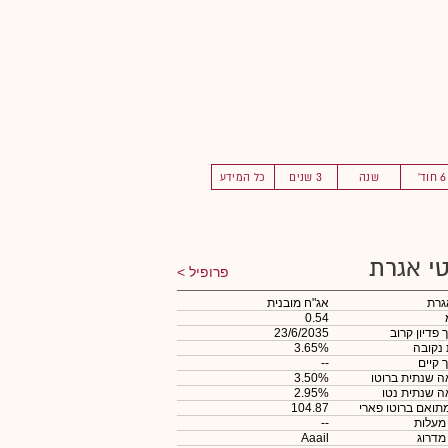
6 חוד'
שנה
3 שנים
כל המידע
י אגרת
פרופיל
גרת
אג"ח מובנית
0.54
 פדיון קרוב
23/6/2035
 נקובה
3.65%
 קיים
--
 שנתית ברוטו
3.50%
 שנתית נטו
2.95%
תואם ברוטו פארי
104.87
 מעלות
--
 מדרוג
Aaail