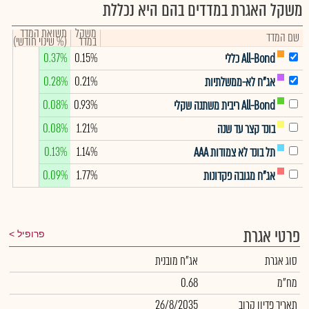
משקל האגרת במדדים בהם היא נכללת
משקל
תשואת המדד
שם המדד
במדד
(% שינוי חודשי)
0.37%
0.15%
All-Bond כללי
0.28%
0.21%
אג"ח לא-ממשלתיות
0.08%
0.93%
All-Bond ריבית משתנה שקלי
0.08%
1.21%
בונד קצר עד שנה
0.13%
1.14%
תל בונד לא צמודות AAA
0.09%
1.77%
אג"ח מגובה פקדונות
פרטי אגרת
פרופיל
סוג אגרת
אג"ח מובנית
מח"מ
0.68
תאריך פדיון קרוב
26/8/2035