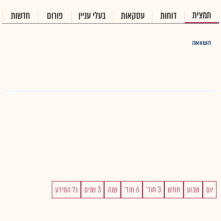
תמצית
דוחות
עסקאות
בעלי עניין
פורום
חדשות
השוואה
יום
שבוע
חודש
3 חוד'
6 חוד'
שנה
3 שנים
כל המידע