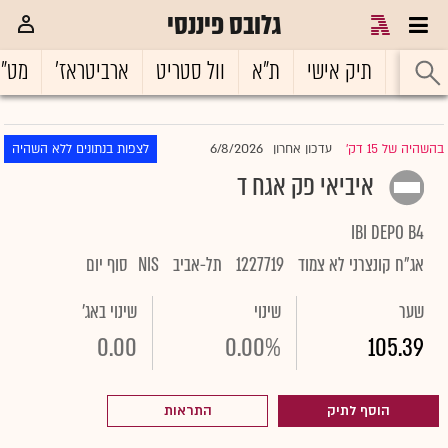
גלובס פיננסי
ראשי
תיק אישי
ת"א
וול סטריט
ארביטראז'
מט"
6/8/2026
בהשהיה של 15 דק'
עדכון אחרון
לצפות בנתונים ללא השהיה
|
איביאי פק אגח ד
IBI DEPO B4
אג"ח קונצרני לא צמוד
1227719
תל-אביב
NIS
סוף יום
שער
שינוי
שינוי באג'
0.00
0.00%
105.39
הוסף לתיק
התראות