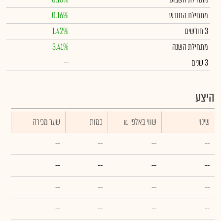
מתחילת החודש
0.16%
3 חודשים
1.42%
מתחילת השנה
3.41%
3 שנים
--
היצע
שינוי
₪ שווי באלפי
כמות
שער מכירה
--
--
--
--
--
--
--
--
--
--
--
--
--
--
--
--