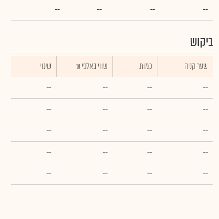
--
--
--
--
ביקוש
שער קניה
כמות
₪ שווי באלפי
שינוי
--
--
--
--
--
--
--
--
--
--
--
--
--
--
--
--
--
--
--
--