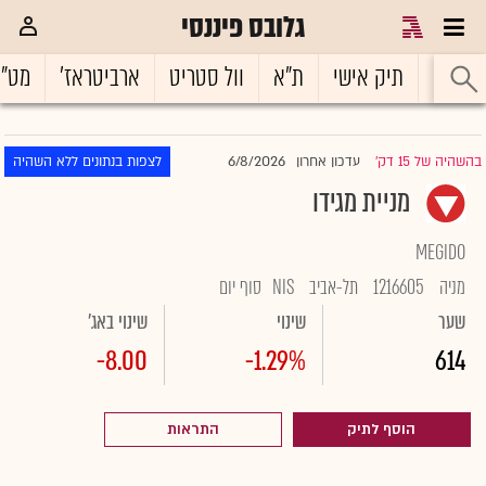
גלובס פיננסי
ראשי
תיק אישי
ת"א
וול סטריט
ארביטראז'
מט"
6/8/2026
בהשהיה של 15 דק'
עדכון אחרון
לצפות בנתונים ללא השהיה
|
מניית מגידו
MEGIDO
מניה
1216605
תל-אביב
NIS
סוף יום
שער
שינוי
שינוי באג'
-8.00
-1.29%
614
הוסף לתיק
התראות