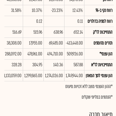
רווח נקי ב-%
12.43%
-23.23%
10.37%
31.58%
%
רווח למניה בדולרים
0.11
0.12
התחייבות לז"ק
652.14
638.96
515.96
516.69
2
תזרים מזומנים
-413,448.00
69,485.00
17,955.00
38,308.00
0
הון עצמי*
509,926.00
494,710.00
478,961.00
288,092.00
0
התחייבויות לז"א
587.88
140.36
304.95
328.28
5
הון עצמי לסך המאזן
1,749,944.00
1,274,026.00
1,299,865.00
1,133,059.00
0
*ההון העצמי מוצג ללא זכויות מיעוט
*הנתונים במליוני שקלים
תיאור חברה