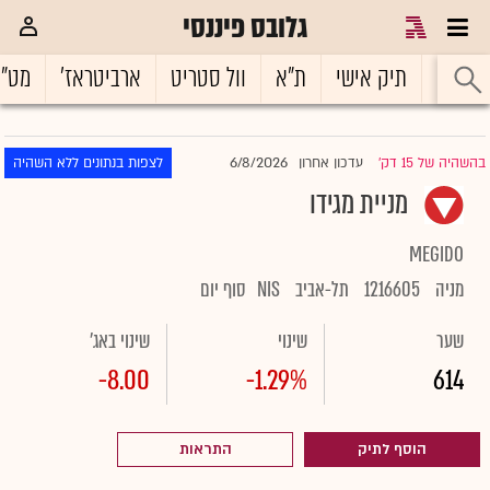
גלובס פיננסי
ראשי
תיק אישי
ת"א
וול סטריט
ארביטראז'
מט"
6/8/2026
בהשהיה של 15 דק'
עדכון אחרון
לצפות בנתונים ללא השהיה
|
מניית מגידו
MEGIDO
מניה
1216605
תל-אביב
NIS
סוף יום
שער
שינוי
שינוי באג'
-8.00
-1.29%
614
הוסף לתיק
התראות