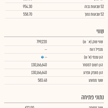
52 שבועות גבוה
954.30
52 שבועות נמוך
558.70
שווי
שווי שוק
(א` ₪)
799,220
מכפיל רווח
--
הון עצמי
(א' ₪)
--
הון רשום למסחר
130,166,640
הון מונפק ונפרע
130,166,640
שער ממוצע
583.48
נתוני פתיחה
שער פתיחה
622.00