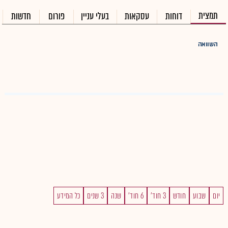
תמצית
דוחות
עסקאות
בעלי עניין
פורום
חדשות
השוואה
יום
שבוע
חודש
3 חוד'
6 חוד'
שנה
3 שנים
כל המידע