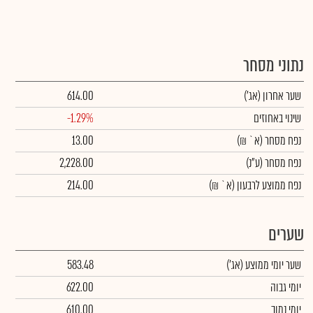
נתוני מסחר
שער אחרון
(אג')
614.00
שינוי באחוזים
-1.29%
נפח מסחר
(א` ₪)
13.00
נפח מסחר
(ע"נ)
2,228.00
נפח ממוצע לרבעון (א` ₪)
214.00
שערים
שער יומי ממוצע
(אג')
583.48
יומי גבוה
622.00
יומי נמוך
610.00