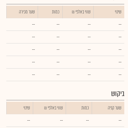
שינוי
₪ שווי באלפי
כמות
שער מכירה
--
--
--
--
--
--
--
--
--
--
--
--
--
--
--
--
--
--
--
--
ביקוש
שער קניה
כמות
₪ שווי באלפי
שינוי
--
--
--
--