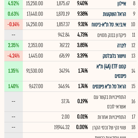
4.52%
15,250.00
1,875.67
9.40%
8
איילון
0.63%
17,440.00
1,870.19
9.38%
9
הראל השקעות
-0.14%
14,250.00
1,857.37
9.31%
10
אי.בי.אי. סל ת"א-ביטוח
--
942.84
4.73%
11
פיקדון בבנק מסוים
2.35%
2,353.00
767.22
3.85%
12
ליברה
-4.24%
1,445.00
676.99
3.39%
13
ווישור גלובלטק
קסם 4A) ETF) ת"א
1.35%
91,530.00
347.94
1.74%
14
פיננסים
1.40%
9,427.00
346.94
1.74%
15
הראל סל ת"א פיננסים
התחייבויות בקשר עם
--
37.74
0.19%
16
אשראי לנכס
--
2.00
0.01%
17
התחייבויות אחרות
--
19,944.32
0.00%
18
שווי נקי של נכסי הקרן