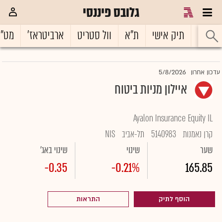
גלובס פיננסי
ראשי
תיק אישי
ת"א
וול סטריט
ארביטראז'
מט"
5/8/2026
עדכון אחרון
איילון מניות ביטוח
Ayalon Insurance Equity IL
קרן נאמנות
5140983
תל-אביב
NIS
שער
שינוי
שינוי באג'
-0.35
-0.21%
165.85
הוסף לתיק
התראות