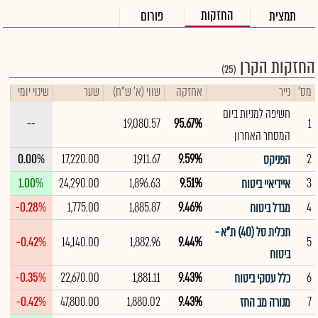
החזקות
תמצית
פורום
החזקות הקרן
(25)
מס'
נייר
אחזקה
שווי (א' ש"ח)
שער
שינוי יומי
חשיפה למניות ביום
--
19,080.57
95.67%
1
המסחר האחרון
0.00%
17,220.00
1,911.67
9.59%
2
הפניקס
1.00%
24,290.00
1,896.63
9.51%
3
איידיאיי ביטוח
-0.28%
1,775.00
1,885.87
9.46%
4
מגדל ביטוח
תכלית סל (40) ת"א -
-0.42%
14,140.00
1,882.96
9.44%
5
ביטוח
-0.35%
22,670.00
1,881.11
9.43%
6
כלל עסקי ביטוח
-0.42%
47,800.00
1,880.02
9.43%
7
מנורה מב החז