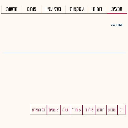
תמצית
דוחות
עסקאות
בעלי עניין
פורום
חדשות
השוואה
יום
שבוע
חודש
3 חוד'
6 חוד'
שנה
3 שנים
כל המידע