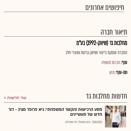
חיפושים אחרונים
תיאור חברה
מחלבות גד (שיווק-1992) בע"מ
החברה עוסקת בייצור ושיווק גבינות ומוצרי חלב
ענף:
חברות תעשיה
תת-ענף:
מזון
חדשות מחלבות גד
עוד חדשות
מסע הרכישות והקשר המשפחתי: גיא פרופר מציג - דור
חדש של תעשיינים
28.06.2026
איתן גרסטנפלד וחזי שטרנליכט