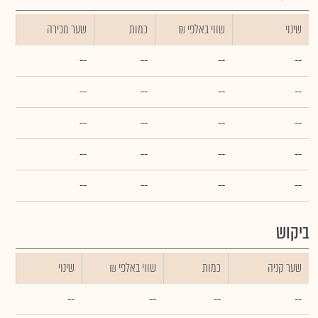
שינוי
₪ שווי באלפי
כמות
שער מכירה
--
--
--
--
--
--
--
--
--
--
--
--
--
--
--
--
--
--
--
--
ביקוש
שער קניה
כמות
₪ שווי באלפי
שינוי
--
--
--
--