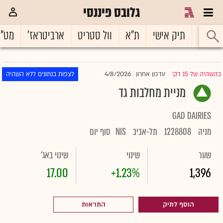
גלובס פיננסי
ראשי
תיק אישי
ת"א
וול סטריט
ארביטראז'
מט"
4/8/2026
בהשהיה של 15 דק'
עדכון אחרון
לצפות בנתונים ללא השהיה
|
מניית מחלבות גד
GAD DAIRIES
מניה
1228808
תל-אביב
NIS
סוף יום
שער
שינוי
שינוי באג'
17.00
+1.23%
1,396
הוסף לתיק
התראות