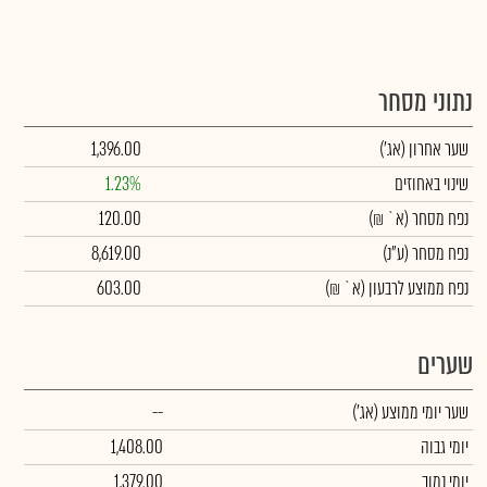
נתוני מסחר
שער אחרון
(אג')
1,396.00
שינוי באחוזים
1.23%
נפח מסחר
(א` ₪)
120.00
נפח מסחר
(ע"נ)
8,619.00
נפח ממוצע לרבעון (א` ₪)
603.00
שערים
שער יומי ממוצע
(אג')
--
יומי גבוה
1,408.00
יומי נמוך
1,379.00