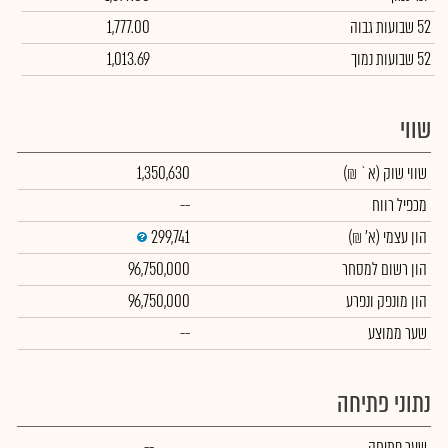
52 שבועות גבוה
1,777.00
52 שבועות נמוך
1,013.69
שווי
שווי שוק
(א` ₪)
1,350,630
מכפיל רווח
--
הון עצמי
(א' ₪)
299,741
הון רשום למסחר
96,750,000
הון מונפק ונפרע
96,750,000
שער ממוצע
--
נתוני פתיחה
שער פתיחה
--