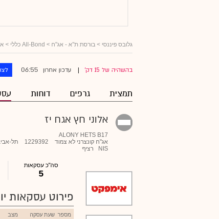
גלובס פיננסי
>
בורסת ת"א - אג"ח
>
All-Bond כללי
>
אג
06:55
בהשהיה של 15 דק'
עדכון אחרון
לצפ
|
תמצית
גרפים
דוחות
עסק
אלוני חץ אגח יז
ALONY HETS B17
אג"ח קונצרני לא צמוד
1229392
תל-אביב
NIS
רציף
סה"כ עסקאות
5
פירוט עסקאות יומ
מספר
שעת עסקה
מצב