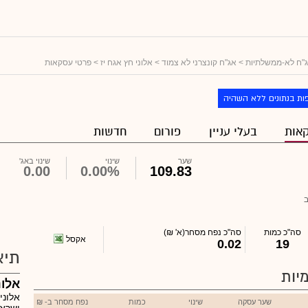
"ח לא-ממשלתיות
>
אג"ח קונצרני לא צמוד
>
אלוני חץ אגח יז
> פרטי עסקאות
ות בנתונים ללא השהיה
אות
בעלי עניין
פורום
חדשות
שער
שינוי
שינוי באג'
0.00
0.00%
109.83
סה"כ כמות
סה"כ נפח מסחר
(א' ₪)
אקסל
0.02
19
תיא
יות
אלונ
אלוני
שער עסקה
שינוי
כמות
נפח מסחר ב- ₪