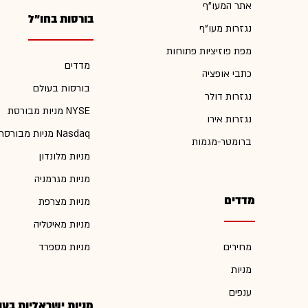
אתר המעו"ף
בורסות בחו"ל
נגזרות מעו"ף
מפת פוזיציות פתוחות
מדדים
כתבי אופציה
בורסות בעולם
נגזרות דולר
מניות מבורסת NYSE
נגזרות אירו
מניות מבורסת Nasdaq
ברומטר-מגמות
מניות מלונדון
מניות מגרמניה
מדדים
מניות מצרפת
מניות מאיטליה
מחירים
מניות מספרד
מניות
ענפים
מניות ישראליות בעו