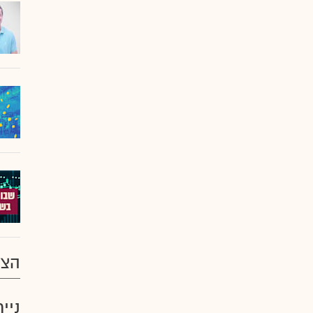
הצע
ניי