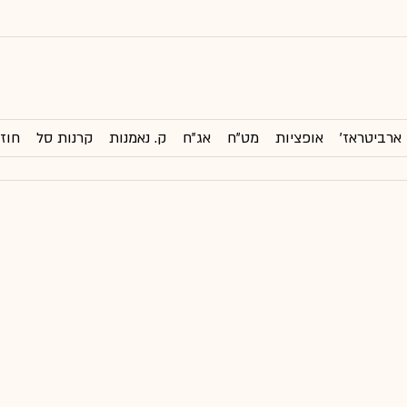
ארביטראז'
אופציות
מט"ח
אג"ח
ק. נאמנות
קרנות סל
חוזי