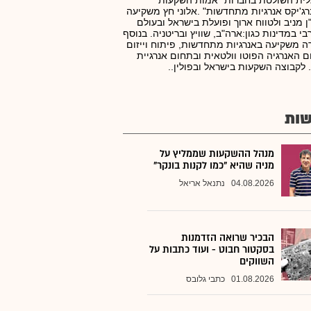
לית השולטת בחברות "אמות השקעות"
רג'יקס אנרגיות מתחדשות" .אלוני חץ משקיעה
ן מניב ולטווח ארוך ופועלת בישראל ובעולם
י במדינות כגון:ארה"ב, שוויץ ובריטניה. בנוסף
 משקיעה באנרגיות מתחדשות, פיתוח וייזום
 האנרגיה הפוטו וולטאית ובתחום אנרגיית
 לקבוצה השקעות בישראל ובפולין..
ות
מנהל ההשקעות שממליץ על
מניה שהיא "כמו לקנות בונקר"
04.08.2026
נתנאל אריאל
הבכיר שרואה הזדמנות
בסקטור חבוט - ועוד כתבות על
השווקים
01.08.2026
כתבי גלובס