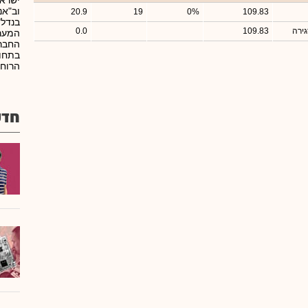
ישרא
וב"אנ
20.9
19
0%
109.83
בנדל"
ירה
109.83
0.0
המערב
החברה
בתחום
הרוח.
חדש