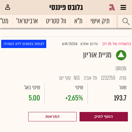
גלובס פיננסי
ראשי
תיק אישי
ת"א
וול סטריט
ארביטראז'
מט"
6/8/2026
בהשהיה של 15 דק'
עדכון אחרון
לצפות בנתונים ללא השהיה
|
מניית אוריון
ORION
מניה
1232750
תל-אביב
NIS
סוף יום
שער
שינוי
שינוי באג'
5.00
+2.65%
193.7
הוסף לתיק
התראות