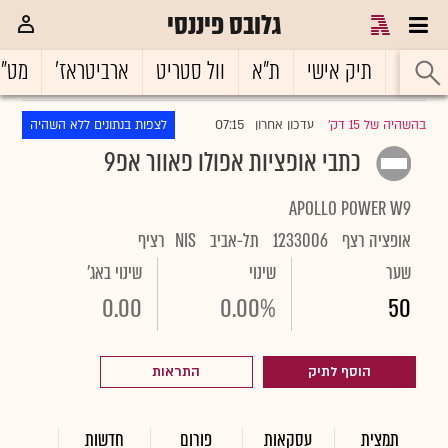
גלובס פיננסי
ראשי
תיק אישי
ת"א
וול סטריט
ארביטראז'
מט"
07:15
בהשהיה של 15 דק'
עדכון אחרון
לצפות בנתונים ללא השהיה
|
כתבי אופציות אפולו פאוור אפ9
APOLLO POWER W9
אופציה רצף
1233006
תל-אביב
NIS
רציף
שער
שינוי
שינוי באג'
0.00
0.00%
50
הוסף לתיק
התראות
תמצית
עסקאות
פורום
חדשות