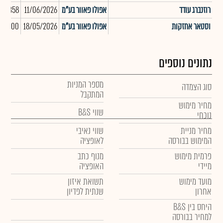
רוזנברג עודד
אפולו פאוור בע"מ
11/06/2026
-31,358
וסטאר אחזקות
אפולו פאוור בע"מ
18/05/2026
070,000
נתונים נוספים
מספר המניות
סוג הצמדה
המתקבל
מחיר מימוש
שווי B&S
נוכחי
מחיר מניית
שווי נאיבי
המימוש בבורסה
לאופציה
פרמית מימוש
מנוף כתב
מיידי
האופציה
מועד מימוש
תשואת איזון
אחרון
שנתית לפדיון
היחס בין B&S
למחיר בבורסה