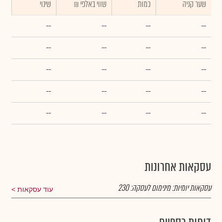
שער קניה
כמות
₪ שווי באלפי
שינוי
--
--
--
--
--
--
--
--
--
--
--
--
--
--
--
--
--
--
--
--
עסקאות אחרונות
עסקאות יומיות:
מינימום לעסקה:
230
עוד עסקאות