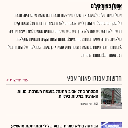
אפולו פאוור בע"מ
תיאור חברה
אפולו פאוור בע"מ (לשעבר אור סיטי) באמצעות חברת הבת סולארפיינט, הינה חברת
קלינטק המונעת על ידי החזון לייצר אנרגיה סולארית בצורה חדשנית מכל משטח קיים
החשוף לאור השמש זאת ללא צורך בשימוש בשטחים פתוחים נוספים לצורך ייצור אנרגיה
סולארית.החברה פעילה בתחומים הבאים:1. בתחום הגגות הקלים ותשתיות לחקלאות
.2.בתחום הרכב: פיתוח גג סולארי, מכסה מנוע סולארי וכן שילוב הטנוכלוגיה של החברה בכלי
רכב מסחריים.3.בתחום הבטחוני..
חדשות אפולו פאוור אפ9
עוד חדשות
המסחר בתל אביב מתנהל במגמה מעורבת; מניות
האנרגיה בולטות בעליות
15:29
שירות גלובס
הבורסה בת״א סוגרת שבוע שלילי ומתרחקת מהשיא;