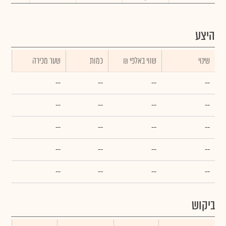
היצע
שינוי
₪ שווי באלפי
כמות
שער מכירה
--
--
--
--
--
--
--
--
--
--
--
--
--
--
--
--
--
--
--
--
ביקוש