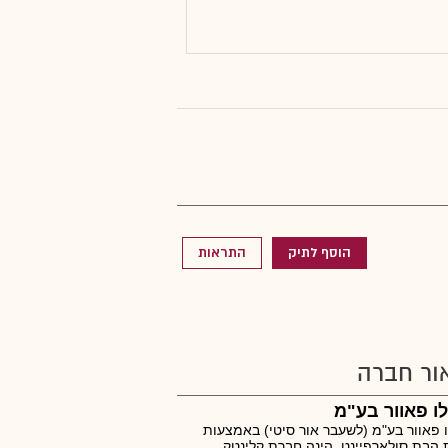
הוסף לתיק
התראות
ור חברה
ו פאוור בע"מ
 פאוור בע"מ (לשעבר אור סיטי) באמצעות
הבת סולארפיינט, הינה חברת קלינטק