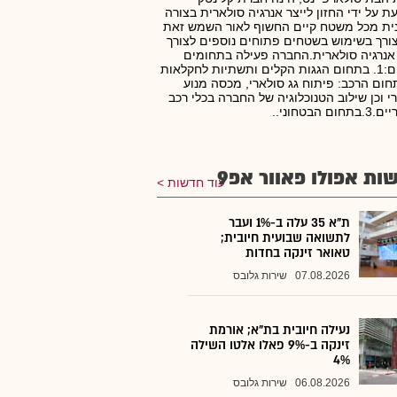
ת על ידי החזון לייצר אנרגיה סולארית בצורה
ית מכל משטח קיים החשוף לאור השמש זאת
ורך בשימוש בשטחים פתוחים נוספים לצורך
 אנרגיה סולארית.החברה פעילה בתחומים
הבאים:1. בתחום הגגות הקלים ותשתיות לחקלאות
בתחום הרכב: פיתוח גג סולארי, מכסה מנוע
י וכן שילוב הטנוכלוגיה של החברה בכלי רכב
ום הבטחוני..
ות אפולו פאוור אפ9
עוד חדשות
ת"א 35 עלה ב-1% ועבר
לתשואה שבועית חיובית;
טאואר זינקה בחדות
07.08.2026
שירות גלובס
נעילה חיובית בת"א; אורמת
זינקה ב-9% פאלו אלטו השילה
4%
06.08.2026
שירות גלובס