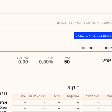
 אופציה
>
אפולו פאוור אפ9
> דוחות כספיים
לצפות בנתונים ללא השהיה
ורום
חדשות
שער
שינוי
שינוי באג'
אפ9
0.00
0.00%
50
ביקוש
תיא
מות
שער מכירה
שער קניה
כמות
₪ שווי באלפי
שינוי
אפול
--
--
--
--
--
אפולו
--
--
--
--
--
חברת 