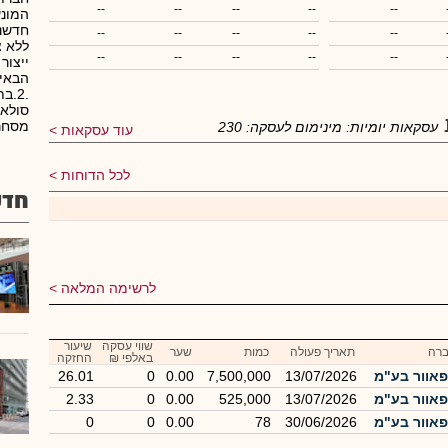
--
--
--
--
--
המונע
חדשנ
--
--
--
--
--
ללא צ
--
--
--
--
--
ייצור
.2.
סולאר
מסחריים.3.בתח
עסקאות יומיות:
מינימום לעסקה:
230
עוד עסקאות
לכל הדוחות
חדש
לרשימה המלאה
שווי עסקה
שיעור
רה
תאריך פעולה
כמות
שער
באלפי ₪
החזקה
פאוור בע"מ
13/07/2026
7,500,000
0.00
0
26.01
פאוור בע"מ
13/07/2026
525,000
0.00
0
2.33
פאוור בע"מ
30/06/2026
78
0.00
0
0