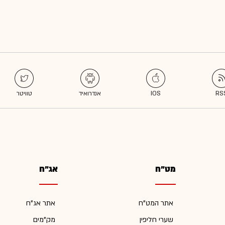
מט"ח
אג"ח
אתר המט"ח
אתר אג"ח
שערי חליפין
מק"מים