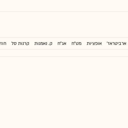
ארביטראז'
אופציות
מט"ח
אג"ח
ק. נאמנות
קרנות סל
חוזי