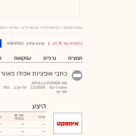
גלובס פיננסי
> בורסת ת"א >
בורסת ת"א - נגזרים
>
כתבי
6/8/2026
בהשהיה של 15 דק'
עדכון אחרון
|
תמצית
גרפים
עסקאות
פ
כתבי אופציות אפולו פאוור 
APOLLO POWER W9
אופציה רצף
1233006
תל-אביב
NIS
סוף יום
היצע
₪ שווי
שינוי
כ
באלפי
--
--
--
--
--
--