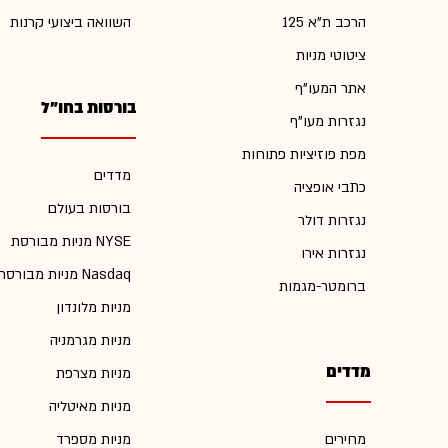
הרכב ת"א 125
השוואה ביצועי קרנות
ציטוטי מניות
אתר המעו"ף
בורסות בחו"ל
נגזרות מעו"ף
מפת פוזיציות פתוחות
מדדים
כתבי אופציה
בורסות בעולם
נגזרות דולר
מניות מבורסת NYSE
נגזרות אירו
מניות מבורסת Nasdaq
ברומטר-מגמות
מניות מלונדון
מניות מגרמניה
מדדים
מניות מצרפת
מניות מאיטליה
מחירים
מניות מספרד