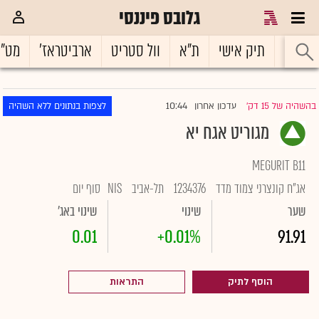
גלובס פיננסי
ראשי
תיק אישי
ת"א
וול סטריט
ארביטראז'
מט"
10:44
בהשהיה של 15 דק'
עדכון אחרון
לצפות בנתונים ללא השהיה
|
מגוריט אגח יא
MEGURIT B11
אג"ח קונצרני צמוד מדד
1234376
תל-אביב
NIS
סוף יום
שער
שינוי
שינוי באג'
0.01
+0.01%
91.91
הוסף לתיק
התראות