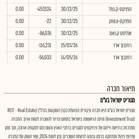
הפניקס-ק.גמל
30/12/25
-457,024
0.00
00
הפניקס-ע.שוק
30/12/25
-22
0.00
00
אנליסט ק.נאמ
30/12/25
-86,076
0.00
00
רוזנבוך ארז
15/03/26
-116,231
0.00
00
רוזנבוך ארז
14/05/26
-56,033
0.00
00
תיאור חברה
מגוריט ישראל בע"מ
מגוריט ישראל בע"מ היא חברה ציבורית הפועלת כקרן השקעות בנדל"ן (REIT - Real Estate
Investment Trust) והינה הראשונה בישראל בתחום הדיור להשכרה לטווח ארוך. החברה
מתרכזת ברכישה וייזום של פרויקטים למגורים ברחבי הארץ והשכרתם לתקופה ארוכה, תוך מתן
שירותי ניהול ותחזוקה ברמה גבוהה לרווחת השוכרים. נכון לשנת 2024, שווי השוק של החברה