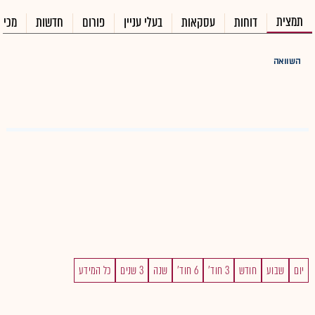
תמצית
דוחות
עסקאות
בעלי עניין
פורום
חדשות
מכיר
השוואה
יום
שבוע
חודש
3 חוד'
6 חוד'
שנה
3 שנים
כל המידע