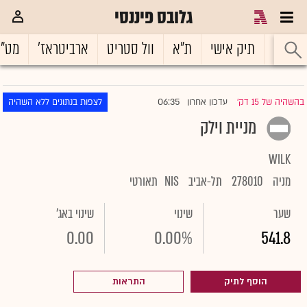
גלובס פיננסי
ראשי
תיק אישי
ת"א
וול סטריט
ארביטראז'
מט"
06:35
בהשהיה של 15 דק'
עדכון אחרון
לצפות בנתונים ללא השהיה
|
מניית וילק
WILK
מניה
278010
תל-אביב
NIS
תאורטי
שער
שינוי
שינוי באג'
0.00
0.00%
541.8
הוסף לתיק
התראות