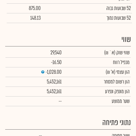
52 שבועות גבוה
875.00
52 שבועות נמוך
148.13
שווי
שווי שוק
(א` ₪)
29,540
מכפיל רווח
-16.50
הון עצמי
(א' ₪)
-1,028.00
הון רשום למסחר
5,452,161
הון מונפק ונפרע
5,452,161
שער ממוצע
--
נתוני פתיחה
שער פתיחה
--