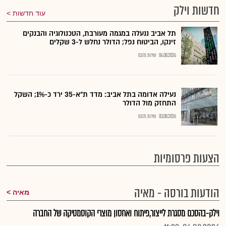
חדשות וילק
עוד חדשות
תל אביב ננעלה במגמה מעורבת, הטכנולוגיה והבנקים
זינקו, הביטוח נפל; הדולר נחלש ל-3 שקלים
04.08.2026
שירות גלובס
נעילה אדומה בתל אביב: מדד ת"א-35 ירד כ-1%; השקל
התחזק מול הדולר
03.08.2026
שירות גלובס
הצעות פרסומיות
הודעות בורסה - מאיה
מאיה
וילק-בהסכם מסגרת לייצור,פיתוח ואחסון מוצרי הקוסמטיקה של החברה