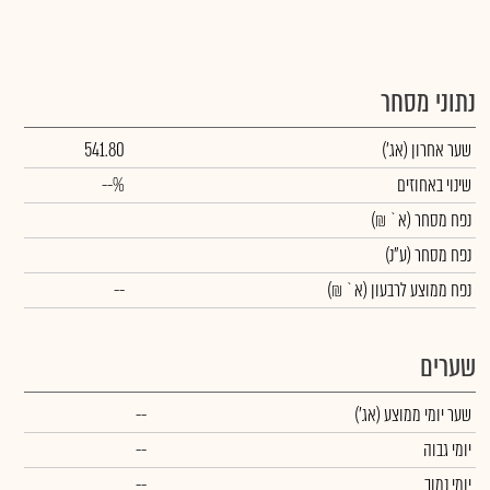
נתוני מסחר
שער אחרון
(אג')
541.80
שינוי באחוזים
--%
נפח מסחר
(א` ₪)
נפח מסחר
(ע"נ)
נפח ממוצע לרבעון (א` ₪)
--
שערים
שער יומי ממוצע
(אג')
--
יומי גבוה
--
יומי נמוך
--