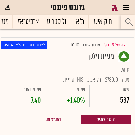
גלובס פיננסי
ראשי
תיק אישי
ת"א
וול סטריט
ארביטראז'
מט"
10:10
בהשהיה של 15 דק'
עדכון אחרון
לצפות בנתונים ללא השהיה
|
מניית וילק
WILK
מניה
278010
תל-אביב
NIS
סוף יום
שער
שינוי
שינוי באג'
7.40
+1.40%
537
הוסף לתיק
התראות