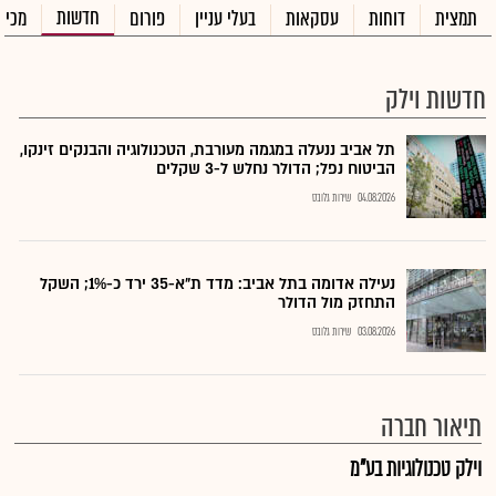
חדשות
תמצית
דוחות
עסקאות
בעלי עניין
פורום
מכיר
חדשות וילק
תל אביב ננעלה במגמה מעורבת, הטכנולוגיה והבנקים זינקו,
הביטוח נפל; הדולר נחלש ל-3 שקלים
04.08.2026
שירות גלובס
נעילה אדומה בתל אביב: מדד ת"א-35 ירד כ-1%; השקל
התחזק מול הדולר
03.08.2026
שירות גלובס
תיאור חברה
וילק טכנולוגיות בע"מ